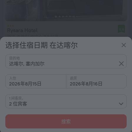
Rysara Hotel
8.8
距离 达喀尔 市中心 3.9 公里
选择住宿日期 在达喀尔
从 ¥ 1,540
每晚
目的地
达喀尔, 塞内加尔
入住
退房
2026年8月15日
2026年8月16日
1 间客房，
2 位宾客
搜索