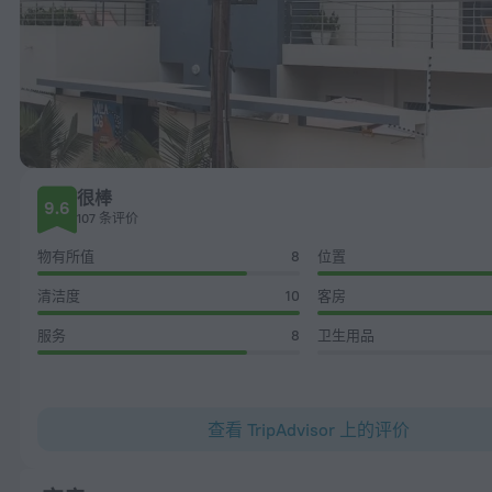
很棒
9.6
107 条评价
物有所值
8
位置
清洁度
10
客房
服务
8
卫生用品
查看 TripAdvisor 上的评价