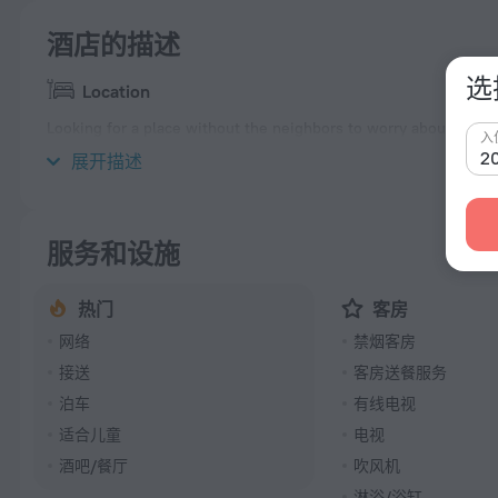
酒店的描述
选
Location
Looking for a place without the neighbors to worry about? Villa «
入
located in 9 km from the city center.
展开描述
服务和设施
热门
客房
网络
禁烟客房
接送
客房送餐服务
泊车
有线电视
适合儿童
电视
酒吧/餐厅
吹风机
淋浴/浴缸