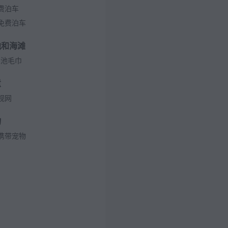
费泊车
免费泊车
池和海滩
泳池毛巾
童
视网
物
携带宠物