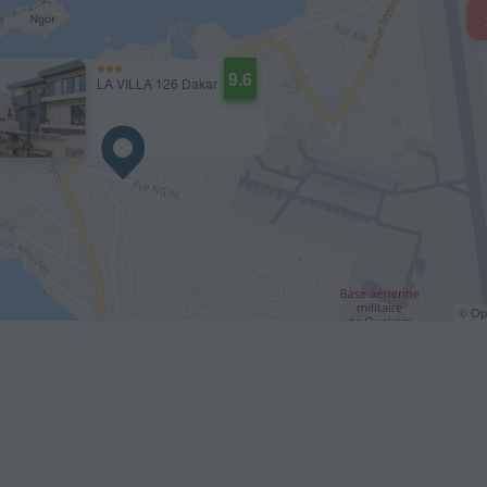
9.6
LA VILLA 126 Dakar
© O