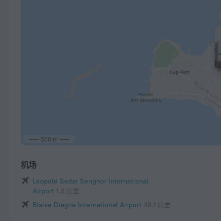
500 m
机场
Leopold Sedar Senghor International
Airport
1.8 公里
Blaise Diagne International Airport
48.1 公里