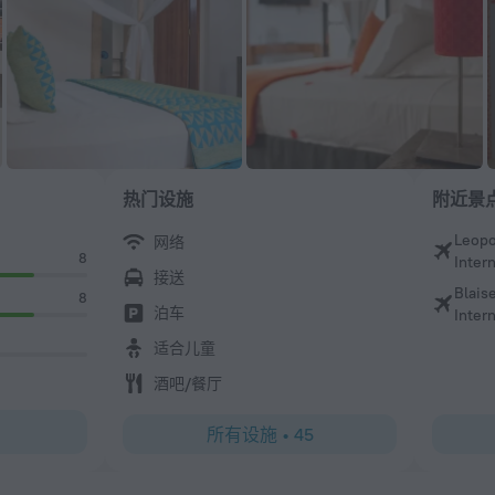
热门设施
附近景
Leopo
网络
8
Intern
接送
Blais
8
泊车
Intern
适合儿童
酒吧/餐厅
所有设施
•
45