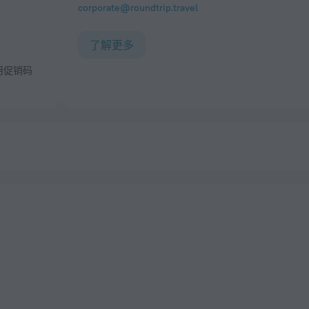
corporate@roundtrip.travel
了解更多