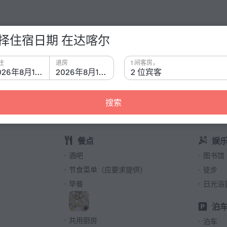
择住宿日期 在达喀尔
有关酒
插座类型
LA VILLA 126 Dakar» is located in Dakar. This villa is
住
退房
1 间客房，
C 型
2026年8月15日
2026年8月16日
2 位宾客
230 伏 
G 型
搜索
230 伏 
E 型
230 伏 
餐点
娱
K 型
酒吧
图书馆
230 伏 
节食菜单（应要求提供）
徒步
客房数量
7 间客
早餐
日光浴
泊
共用厨房
泊车