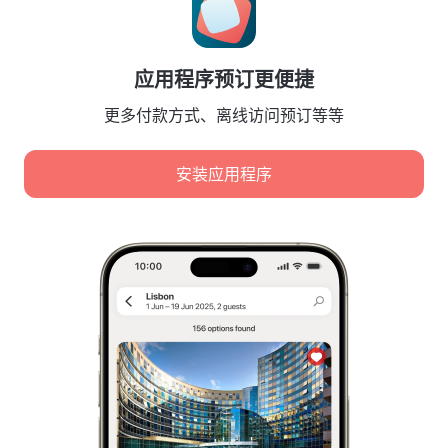
Booking Terms & Conditions
合作伙伴
应用程序预订更便捷
酒店业主
旅行社
更多付款方式、离线访问预订等等
企业客户
Affiliate program
安装应用程序
安全付款
先进支付系统提供的安全数据保护。
我们使用 Cookie 来分析内容、广告和流量。数据将传输给
我们的合作伙伴。点击“接受”即表示您同意
Cookie 使用政策
和
Google 隐私政策
隐私政策
数字服务法
全部接受
Leaside Services Limited, reg.no HE342401, Business Address: 17 Karaiskaki
Street, Office 22, Agaia Triada, Limassol, Cyprus, 3032
仅接受必要
欧盟注册服务商标