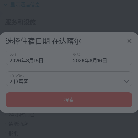
230 伏 / 50 赫兹
显示酒店信息
服务和设施
热门
选择住宿日期 在达喀尔
网络
入住
退房
接送
2026年8月15日
2026年8月16日
泊车
酒吧/餐厅
1 间客房，
2 位宾客
空调
一般
搜索
空调
24 小时前台
禁烟酒店
报纸