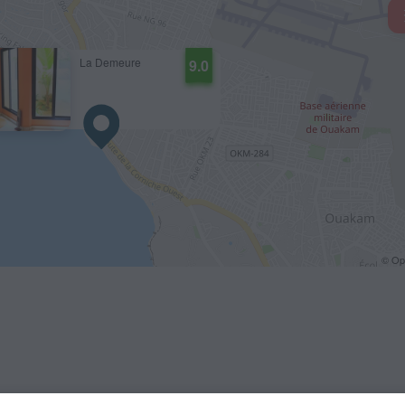
La Demeure
9.0
© O