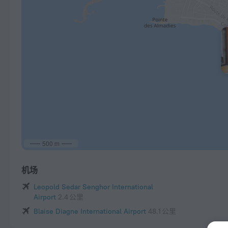
500 m
机场
Leopold Sedar Senghor International
Airport
2.4 公里
Blaise Diagne International Airport
48.1 公里