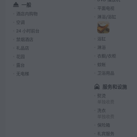
一般
平面电视
酒店内购物
淋浴/浴缸
空调
24 小时前台
浴缸
禁烟酒店
淋浴
礼品店
衣橱/衣柜
花园
蚊帐
露台
卫浴用品
无电梯
服务和设施
熨烫
单独收费
洗衣
单独收费
保险箱
礼宾服务