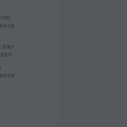
务
打印机
演讲设施
童
儿童看护
儿童友好
物
携带宠物