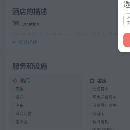
选
酒店的描述
Location
A great option for a journey on a budget - hotel «La Demeure» is
the city center.
展开描述
服务和设施
热门
客房
网络
禁烟客房
接送
客房送餐服务
泊车
可提供连通房
适合儿童
家庭间
游泳池
有线电视
DVD 播放机