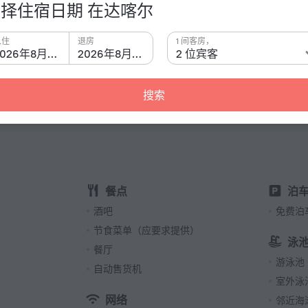
择住宿日期 在达喀尔
入住
退房
1 间客房，
2026年8月8日
2026年8月9日
2 位宾客
有关酒
插座类型
 located in Dakar. This hotel is located in 8 km from
C 型
搜索
230 伏 
G 型
230 伏 
E 型
230 伏 
餐点
泊
K 型
酒吧
免费泊
230 伏 
节食菜单（应要求提供）
客房数量
泳
8 间客
餐厅
游泳池
自动售货机
室外泳
网络
邻近海