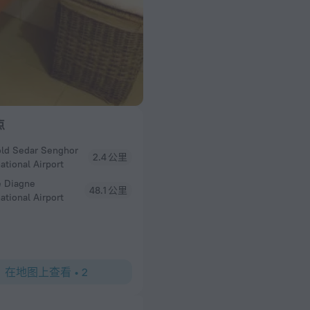
点
ld Sedar Senghor
2.4 公里
ational Airport
e Diagne
48.1 公里
ational Airport
在地图上查看
•
2