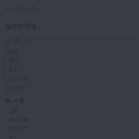
K 型
230 伏 / 50 赫兹
显示酒店信息
服务和设施
热门
网络
接送
泊车
适合儿童
游泳池
一般
空调
货币兑换
禁烟酒店
暖气