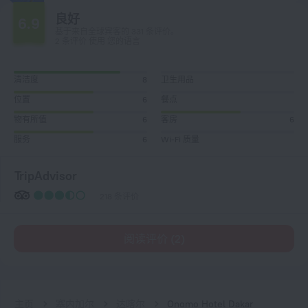
良好
6.9
基于来自全球宾客的 331 条评价。
2 条评价 使用 您的语言
清洁度
8
卫生用品
位置
6
餐点
物有所值
6
客房
6
服务
6
Wi-Fi 质量
TripAdvisor
218 条评价
阅读评价 (2)
主页
塞内加尔
达喀尔
Onomo Hotel Dakar