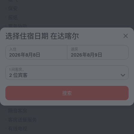
保安
报纸
票务协助
选择住宿日期 在达喀尔
快速办理入住/退房
花园
入住
退房
露台
2026年8月8日
2026年8月9日
户外家具
1 间客房，
无电梯
2 位宾客
前台
客房
搜索
禁烟客房
隔音客房
客房送餐服务
有线电视