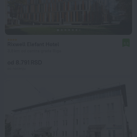
Rixwell Elefant Hotel
8,5
3,8 km od centra grada Riga
od 8.791 RSD
po noćenju