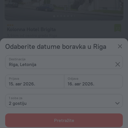
Kolonna Hotel Brigita
7,7
3,9 km od centra grada Riga
Odaberite datume boravka u Riga
od 4.957 RSD
po noćenju
Destinacija
Riga, Letonija
Prijava
Odjava
15. авг 2026.
16. авг 2026.
1 soba za
2 gostiju
Pretražite