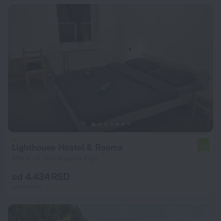
Lighthouse Hostel & Rooms
7,0
884 m od centra grada Riga
od 4.434 RSD
po noćenju