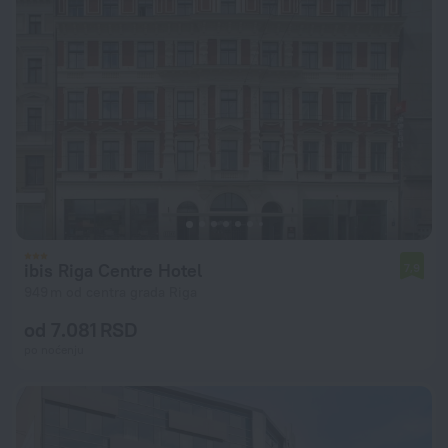
ibis Riga Centre Hotel
7,9
949 m od centra grada Riga
od 7.081 RSD
po noćenju