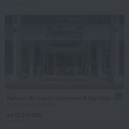
po noćenju
Radisson Blu Latvija Conference & Spa Hotel
8,3
974 m od centra grada Riga
od 12.576 RSD
po noćenju