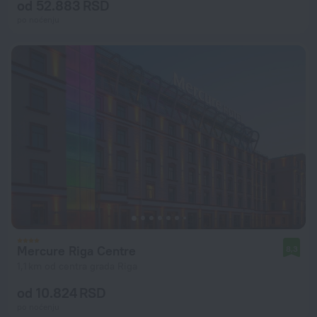
od 52.883 RSD
po noćenju
Mercure Riga Centre
8,3
1,1 km od centra grada Riga
od 10.824 RSD
po noćenju