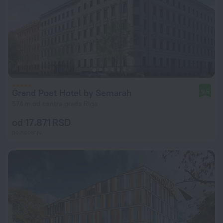
Grand Poet Hotel by Semarah
9,5
574 m od centra grada Riga
od 17.871 RSD
po noćenju