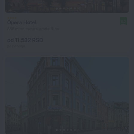
Opera Hotel
8,2
838 m od centra grada Riga
od 11.532 RSD
po noćenju