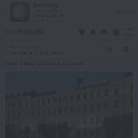
20 najboljih hotela Hoteli u Riga 2026 od 4.135 RSD - Rezerv
ZenHotels
Cene su niže
Pregled
preko aplikacije!
4260
Riga, Letonija
Nije odabran nijedan datum
Hoteli u Riga
: 1222 opcije dostupnih