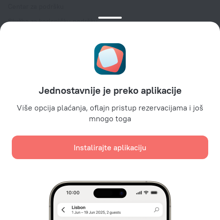
Centar za podršku
Služba za korisničku podršku
Blog o turizmu
Podešavanja kolačića
Uslovi rezervacije
Za partnere
Jednostavnije je preko aplikacije
Za vlasnike hotela
Za turističke agencije
Više opcija plaćanja, oflajn pristup rezervacijama i još
mnogo toga
Za korporativne klijente
Affiliate program
Instalirajte aplikaciju
Sigurna plaćanja
Sigurna zaštita podataka od vodećih platnih sistema.
Koristimo kolačiće za potrebe sadržaja, oglašavanja i
analize internet saobraćaja. Podaci će biti prosleđeni