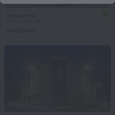
Viktorija Hotel
7,0
1,8 km od centra grada Riga
od 4.135 RSD
po noćenju