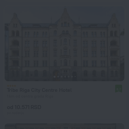
Tribe Riga City Centre Hotel
8,7
1 km od centra grada Riga
od 10.571 RSD
po noćenju