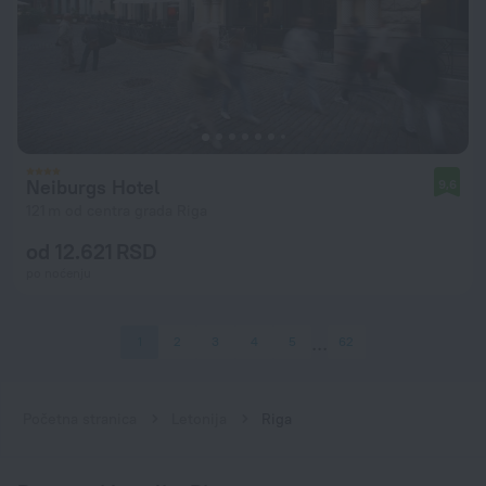
Neiburgs Hotel
9,6
121 m od centra grada Riga
od 12.621 RSD
po noćenju
1
2
3
4
5
62
Početna stranica
Letonija
Riga