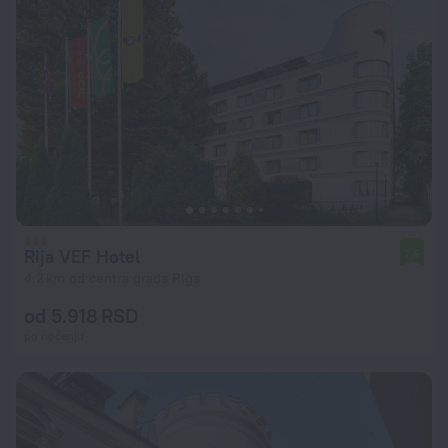
Rija VEF Hotel
7,5
4,2 km od centra grada Riga
od 5.918 RSD
po noćenju