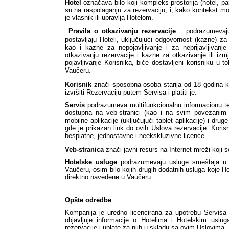
Hotel
 označava bilo koji kompleks prostorija (hotel, pan
su na raspolaganju za rezervaciju; i, kako kontekst može 
je vlasnik ili upravlja Hotelom.
 Pravila o otkazivanju rezervacije 
 podrazumevaju
postavljaju Hoteli, uključujući odgovornost (kazne) z
kao i kazne za nepojavljivanje i za neprijavljivanj
otkazivanju rezervacije i kazne za otkazivanje ili izm
pojavljivanje Korisnika, biće dostavljeni korisniku u t
Vaučeru.
Korisnik
 znači sposobna osoba starija od 18 godina ko
izvršiti Rezervaciju putem Servisa i platiti je.
Servis
 podrazumeva multifunkcionalnu informacionu teh
dostupna na veb-stranici (kao i na svim povezanim v
mobilne aplikacije (uključujući tablet aplikacije) i drug
gde je prikazan link do ovih Uslova rezervacije. Kori
besplatne, jednostavne i neekskluzivne licence.
Veb-stranica
 znači javni resurs na Internet mreži koji s
Hotelske usluge
 podrazumevaju usluge smeštaja u ho
Vaučeru, osim bilo kojih drugih dodatnih usluga koje Ho
direktno navedene u Vaučeru.
Opšte odredbe 
Kompanija je uredno licencirana za upotrebu Servisa
objavljuje informacije o Hotelima i Hotelskim uslu
rezervacije i uplate za njih u skladu sa ovim Uslovima.