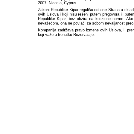
2007, Nicosia, Cyprus.
Zakoni Republike Kipar regulišu odnose Strana u skladu
ovih Uslova i koji nisu rešeni putem pregovora ili pu
Republike Kipar, bez obzira na kolizione norme. Ako
nevažećom, ona ne povlači za sobom nevaljanost preost
Kompanija zadržava pravo izmene ovih Uslova, i, prem
koji važe u trenutku Rezervacije.