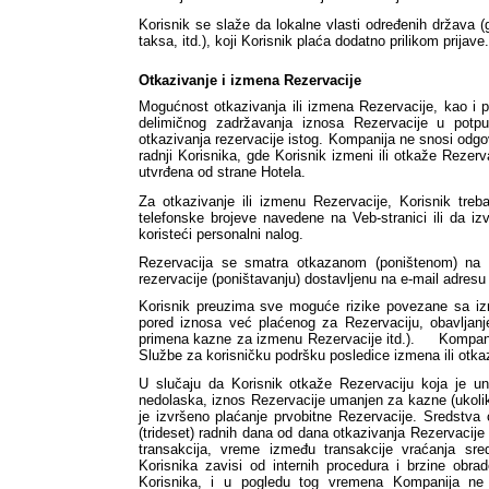
Korisnik se slaže da lokalne vlasti određenih država (
taksa, itd.), koji Korisnik plaća dodatno prilikom prijave.
Otkazivanje i izmena Rezervacije
Mogućnost otkazivanja ili izmena Rezervacije, kao i p
delimičnog zadržavanja iznosa Rezervacije u potpu
otkazivanja rezervacije istog. Kompanija ne snosi odgo
radnji Korisnika, gde Korisnik izmeni ili otkaže Rezerva
utvrđena od strane Hotela. 
Za otkazivanje ili izmenu Rezervacije, Korisnik treb
telefonske brojeve navedene na Veb-stranici ili da izv
koristeći personalni nalog. 
Rezervacija se smatra otkazanom (poništenom) na d
rezervacije (poništavanju) dostavljenu na e-mail adresu
Korisnik preuzima sve moguće rizike povezane sa izm
pored iznosa već plaćenog za Rezervaciju, obavljanj
primena kazne za izmenu Rezervacije itd.).     Kompani
Službe za korisničku podršku posledice izmena ili otka
U slučaju da Korisnik otkaže Rezervaciju koja je una
nedolaska, iznos Rezervacije umanjen za kazne (ukolik
je izvršeno plaćanje prvobitne Rezervacije. Sredstva c
(trideset) radnih dana od dana otkazivanja Rezervacije i
transakcija, vreme između transakcije vraćanja sr
Korisnika zavisi od internih procedura i brzine obr
Korisnika, i u pogledu tog vremena Kompanija ne 