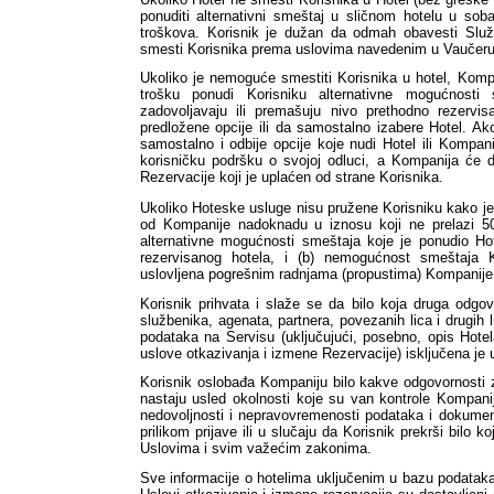
ponuditi alternativni smeštaj u sličnom hotelu u soba
troškova. Korisnik je dužan da odmah obavesti Služb
smesti Korisnika prema uslovima navedenim u Vaučeru
Ukoliko je nemoguće smestiti Korisnika u hotel, Komp
trošku ponudi Korisniku alternativne mogućnosti
zadovoljavaju ili premašuju nivo prethodno rezervisa
predložene opcije ili da samostalno izabere Hotel. Ako
samostalno i odbije opcije koje nudi Hotel ili Kompa
korisničku podršku o svojoj odluci, a Kompanija će d
Rezervacije koji je uplaćen od strane Korisnika.
Ukoliko Hoteske usluge nisu pružene Korisniku kako je
od Kompanije nadoknadu u iznosu koji ne prelazi 50
alternativne mogućnosti smeštaja koje je ponudio Ho
rezervisanog hotela, i (b) nemogućnost smeštaja K
uslovljena pogrešnim radnjama (propustima) Kompanije
Korisnik prihvata i slaže se da bilo koja druga odgov
službenika, agenata, partnera, povezanih lica i drugih l
podataka na Servisu (uključujući, posebno, opis Hotel
uslove otkazivanja i izmene Rezervacije) isključena je
Korisnik oslobađa Kompaniju bilo kakve odgovornosti za
nastaju usled okolnosti koje su van kontrole Kompanije
nedovoljnosti i nepravovremenosti podataka i dokumenat
prilikom prijave ili u slučaju da Korisnik prekrši bilo 
Uslovima i svim važećim zakonima.
Sve informacije o hotelima uključenim u bazu podataka