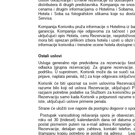
Uslovi otkazivanja i izmene rezervacije su dostavljeni o
distributera ili drugih predstavnika. Kompanija ne snos
cenama i drugim informacijama o Hotelima i Sobama, u
Hotela i Soba sa fotografskim slikama koje su dostav
Servisa. 
Kompanija Korisniku pruža informacije o Hotelima iz ba
garancija. Kompanija nije odgovorna za tačnost i pot
uključujući opis Hotela, cenu Rezervacije, raspoloživost
mora biti oprezan prilikom izbora hotela i uzeti u obzir 
informacije korisnika i trenutne ocene hotela dostupne i
Ostali uslovi
Usluga generalno nije predviđena za rezervaciju šest
odlaska (grupna rezervacija). Za grupne rezervacije,
podršku. U suprotnom, Korisnik može da se suoči sa 
prijave, naplata penala, itd.) za koje odgovara isključivo
Korisnik će biti upoznat sa svim uslovima Rezervaci
razume bilo koji od uslova Rezervacije, uključujući Po
razjasni potrebne podatke sa Službom za korisničku po
Rezervaciju samo kada Korisnik u potpunosti razume sv
iste, uključujući uslove primene penala.
Strane će uložiti sve napore da postignu dogovor o sp
 Postupak vansudskog rešavanja spora je obavezan; Kompanija će odgovoriti na zahtev Korisnika u 
roku od 30 (trideset) kalendarskih dana od datuma p
poslat pismenim putem na e-mail adresu Kompanije: 
Rezervacije, detaljan opis zahteva, kontakt telefon, 
štampanu kopiju potrebno je poslati na adresu:   Leas