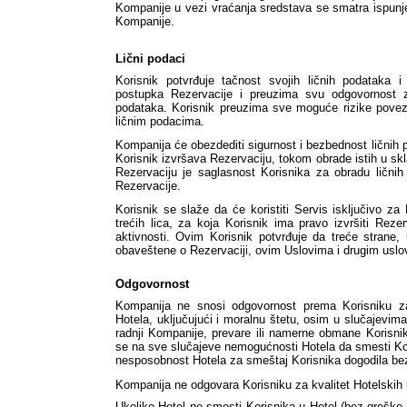
Kompanije u vezi vraćanja sredstava se smatra ispun
Kompanije.
Lični podaci
Korisnik potvrđuje tačnost svojih ličnih podataka i 
postupka Rezervacije i preuzima svu odgovornost za
podataka. Korisnik preuzima sve moguće rizike pove
ličnim podacima.
Kompanija će obezdediti sigurnost i bezbednost ličnih po
Korisnik izvršava Rezervaciju, tokom obrade istih u s
Rezervaciju je saglasnost Korisnika za obradu ličnih
Rezervacije. 
Korisnik se slaže da će koristiti Servis isključivo za
trećih lica, za koja Korisnik ima pravo izvršiti Reze
aktivnosti. Ovim Korisnik potvrđuje da treće strane, 
obaveštene o Rezervaciji, ovim Uslovima i drugim uslo
Odgovornost
Kompanija ne snosi odgovornost prema Korisniku za
Hotela, uključujući i moralnu štetu, osim u slučajevim
radnji Kompanije, prevare ili namerne obmane Korisnik
se na sve slučajeve nemogućnosti Hotela da smesti Ko
nesposobnost Hotela za smeštaj Korisnika dogodila be
Kompanija ne odgovara Korisniku za kvalitet Hotelskih 
Ukoliko Hotel ne smesti Korisnika u Hotel (bez greške