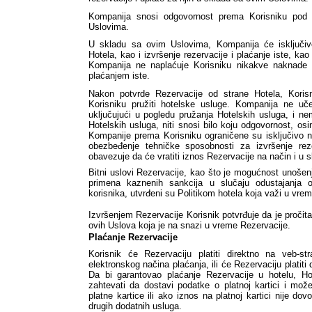
Kompanija snosi odgovornost prema Korisniku pod 
Uslovima.
U skladu sa ovim Uslovima, Kompanija će isključiv
Hotela, kao i izvršenje rezervacije i plaćanje iste, kao
Kompanija ne naplaćuje Korisniku nikakve naknade il
plaćanjem iste. 
Nakon potvrde Rezervacije od strane Hotela, Korisn
Korisniku pružiti hotelske usluge. Kompanija ne uč
uključujući u pogledu pružanja Hotelskih usluga, i 
Hotelskih usluga, niti snosi bilo koju odgovornost, o
Kompanije prema Korisniku ograničene su isključivo n
obezbeđenje tehničke sposobnosti za izvršenje reze
obavezuje da će vratiti iznos Rezervacije na način i 
Bitni uslovi Rezervacije, kao što je mogućnost unošen
primena kaznenih sankcija u slučaju odustajanja od
korisnika, utvrđeni su Politikom hotela koja važi u vre
Izvršenjem Rezervacije Korisnik potvrđuje da je pročitao
ovih Uslova koja je na snazi u vreme Rezervacije.
Plaćanje Rezervacije
Korisnik će Rezervaciju platiti direktno na veb-st
elektronskog načina plaćanja, ili će Rezervaciju platiti 
Da bi garantovao plaćanje Rezervacije u hotelu, Hot
zahtevati da dostavi podatke o platnoj kartici i mož
platne kartice ili ako iznos na platnoj kartici nije dov
drugih dodatnih usluga.