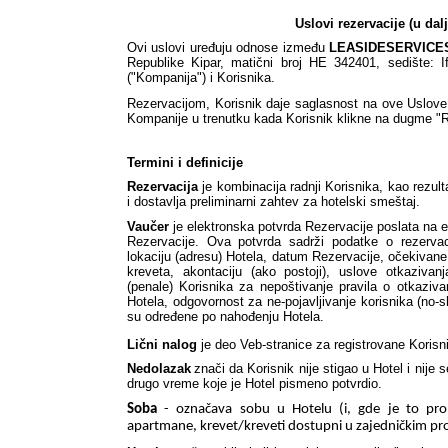
Uslovi rezervacije (u dal
Ovi uslovi uređuju odnose između 
LEASIDESERVICES
Republike Kipar, matični broj HE 342401, sedište: If
("Kompanija") i Korisnika. 
Rezervacijom, Korisnik daje saglasnost na ove Uslove.
Kompanije u trenutku kada Korisnik klikne na dugme 
Termini i definicije
Rezervacija 
je kombinacija radnji Korisnika, kao rezult
i dostavlja preliminarni zahtev za hotelski smeštaj.
Vaučer
 je elektronska potvrda Rezervacije poslata na
Rezervacije. Ova potvrda sadrži podatke o rezervaci
lokaciju (adresu) Hotela, datum Rezervacije, očekivane
kreveta, akontaciju (ako postoji), uslove otkaziva
(penale) Korisnika za nepoštivanje pravila o otkaziv
Hotela, odgovornost za ne-pojavljivanje korisnika (no-s
su određene po nahođenju Hotela.
Lični nalog
 je deo Veb-stranice za registrovane Korisni
Nedolazak
znači da Korisnik nije stigao u Hotel i nije s
drugo vreme koje je Hotel pismeno potvrdio. 
Soba
 - označava sobu u Hotelu (i, gde je to prome
apartmane, krevet/kreveti dostupni u zajedničkim pros