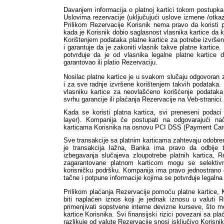
Davanjem informacija o platnoj kartici tokom postupka
Uslovima rezervacije (uključujući uslove izmene /otkaz
Prilikom Rezervacije Korisnik nema pravo da koristi 
kada je Korisnik dobio saglasnost vlasnika kartice da ko
Korištenjem podataka platne kartice za potrebe izvršenj
i garantuje da je zakoniti vlasnik takve platne kartice.
potvrđuje da je od vlasnika legalne platne kartice d
garantovao ili platio Rezervaciju.
Nosilac platne kartice je u svakom slučaju odgovoran 
i za sve radnje izvršene korištenjem takvih podataka.
vlasniku kartice za neovlašćeno korišćenje podataka p
svrhu garancije ili plaćanja Rezervacije na Veb-stranici.
Kada se koristi platna kartica, svi preneseni podaci
layer). Kompanija će postupati na odgovarajući n
karticama Korisnika na osnovu PCI DSS (Payment Card 
Sve transakcije sa platnim karticama zahtevaju odobre
je transakcija lažna, Banka ima pravo da odbije ta
izbegavanja slučajeva zloupotrebe platnih kartica, Re
zagarantovane platnom karticom mogu se selektivn
korisničku podršku. Kompanija ima pravo jednostrano o
tačne i potpune informacije kojima se potvrđuje legalna 
Prilikom plaćanja Rezervacije pomoću platne kartice, K
biti naplaćen iznos koji je jednak iznosu u valuti R
primenjivati sopstvene interne devizne kurseve, što mo
kartice Korisnika. Svi finansijski rizici povezani sa pla
razlikuje od valute Rezervacije snosi isključivo Korisnik