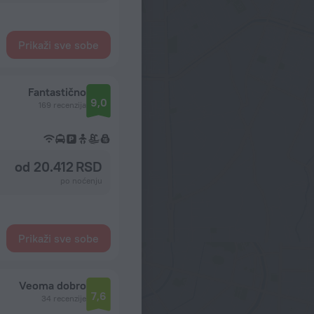
Prikaži sve sobe
Fantastično
9,0
169 recenzija
od 20.412 RSD
po noćenju
Prikaži sve sobe
Veoma dobro
7,6
34 recenzije