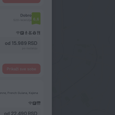
Dobro
6,6
520 recenzija
od 15.989 RSD
po noćenju
Prikaži sve sobe
nne, French Guiana, Kajena
od 22.490 RSD