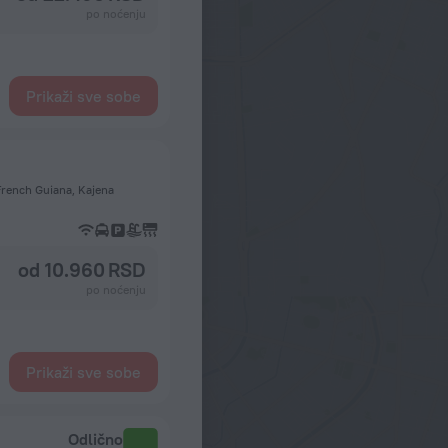
po noćenju
Prikaži sve sobe
French Guiana, Kajena
od 10.960 RSD
po noćenju
Prikaži sve sobe
Odlično