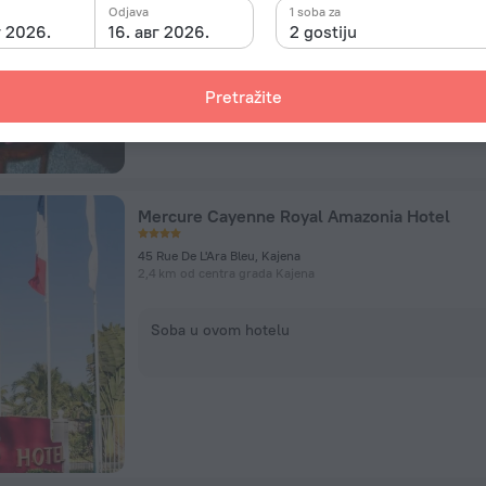
Odjava
1 soba za
Soba u ovom hotelu
г 2026.
16. авг 2026.
2 gostiju
Pretražite
Mercure Cayenne Royal Amazonia Hotel
45 Rue De L'Ara Bleu, Kajena
2,4 km od centra grada Kajena
Soba u ovom hotelu