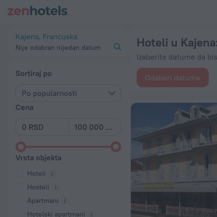
20 najboljih hotela Hoteli u Kajena 2026 od 8.873 RSD - Reze
Kajena, Francuska
Hoteli u Kajena
Nije odabran nijedan datum
Izaberite datume da bis
Sortiraj po
Odaberi datume
Po popularnosti
Cena
Vrsta objekta
Hoteli
Hosteli
Apartmani
Hotelski apartmani