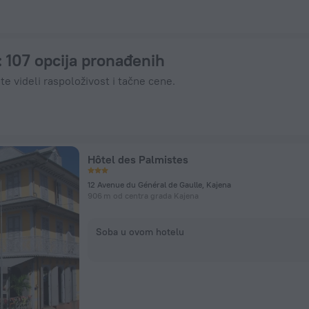
rvišite odmah preko ZenHotels.com
: 107 opcija pronađenih
te videli raspoloživost i tačne cene.
Hôtel des Palmistes
12 Avenue du Général de Gaulle, Kajena
906 m od centra grada Kajena
Soba u ovom hotelu