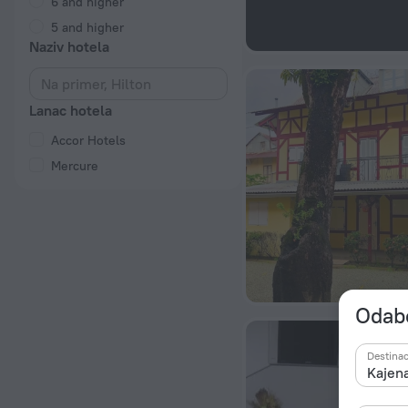
6 and higher
5 and higher
Naziv hotela
Lanac hotela
Accor Hotels
Mercure
Odabe
Destinac