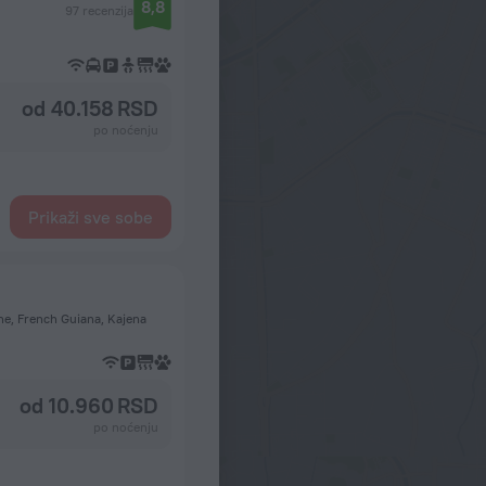
8,8
97 recenzija
od 40.158 RSD
po noćenju
Prikaži sve sobe
ne, French Guiana, Kajena
od 10.960 RSD
po noćenju