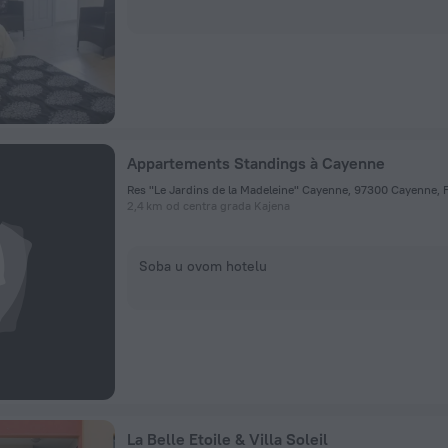
Appartements Standings à Cayenne
Res "Le Jardins de la Madeleine" Cayenne, 97300 Cayenne, 
2,4 km od centra grada Kajena
Soba u ovom hotelu
La Belle Etoile & Villa Soleil