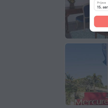
Prijava
15. ав