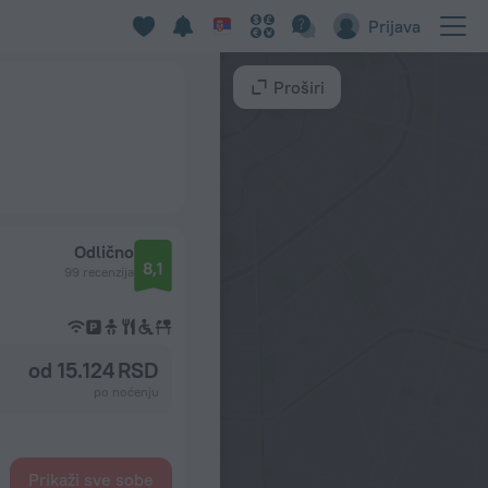
Prijava
Proširi
Odlično
8,1
99 recenzija
od 15.124 RSD
po noćenju
Prikaži sve sobe