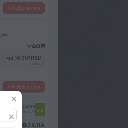
Prikaži sve sobe
ajena
od 14.351 RSD
po noćenju
Prikaži sve sobe
Dobro
6,0
34 recenzije