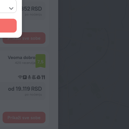
od 13.352 RSD
po noćenju
Prikaži sve sobe
Veoma dobro
7,5
420 recenzija
od 19.119 RSD
po noćenju
Prikaži sve sobe