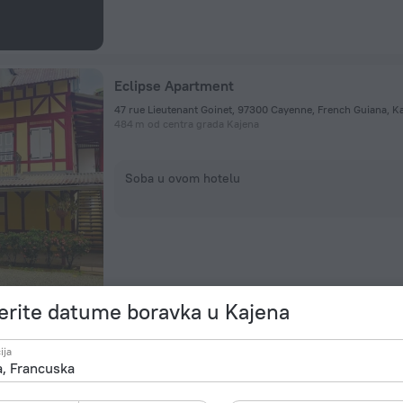
Eclipse Apartment
47 rue Lieutenant Goinet, 97300 Cayenne, French Guiana, K
484 m od centra grada Kajena
Soba u ovom hotelu
rite datume boravka u Kajena
Appart' hôtel Montjoyeux Les Vagues
ija
Chemin Grant, Kajena
3 km od centra grada Kajena