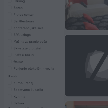
Parking
Bazen
Fitnes centar
Bar/Restoran
Konferencijska sala
SPA usluge
Mašina za pranje veša
Ski-staze u blizini
Plaža u blizini
Đakuzi
Punjenje električnih vozila
U sobi
Klima-uređaj
Sopstveno kupatilo
Kuhinja
Balkon