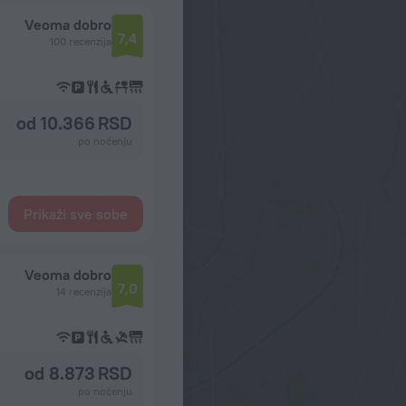
Veoma dobro
7,4
100 recenzija
od 10.366 RSD
po noćenju
Prikaži sve sobe
Veoma dobro
7,0
14 recenzija
od 8.873 RSD
po noćenju