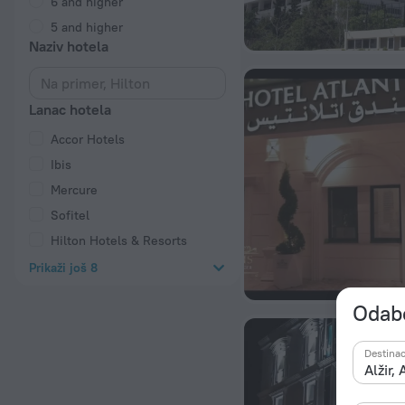
6 and higher
5 and higher
Naziv hotela
Lanac hotela
Accor Hotels
Ibis
Mercure
Sofitel
Hilton Hotels & Resorts
Prikaži još 8
Odabe
Destinac