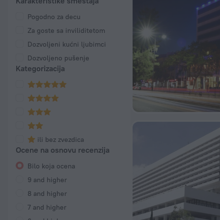
Karakteristike smeštaja
Pogodno za decu
Za goste sa inviliditetom
Dozvoljeni kućni ljubimci
Dozvoljeno pušenje
Kategorizacija
ili bez zvezdica
Ocene na osnovu recenzija
Bilo koja ocena
9 and higher
8 and higher
7 and higher