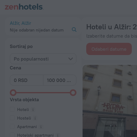
20 najboljih hotela Hoteli u Alžir 2026 od 3.516 RSD - Rezerv
Alžir, Alžir
Hoteli u Alžir
: 
Nije odabran nijedan datum
Izaberite datume da bis
Sortiraj po
Odaberi datume
Po popularnosti
Cena
Vrsta objekta
Hoteli
Hosteli
Apartmani
Hotelski apartmani