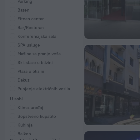
Parking
Bazen
Fitnes centar
Bar/Restoran
Konferencijska sala
SPA usluge
Mašina za pranje veša
Ski-staze u blizini
Plaža u blizini
Đakuzi
Punjenje električnih vozila
U sobi
Klima-uređaj
Sopstveno kupatilo
Kuhinja
Balkon