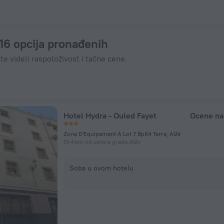
išite odmah preko ZenHotels.com
216 opcija pronađenih
te videli raspoloživost i tačne cene.
Hotel Hydra - Ouled Fayet
Ocene na
Zone D'Equipement A Lot 7 Bp64 Terre, Alžir
10,4 km od centra grada Alžir
Soba u ovom hotelu