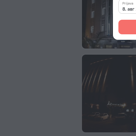
Prijava
8. авг