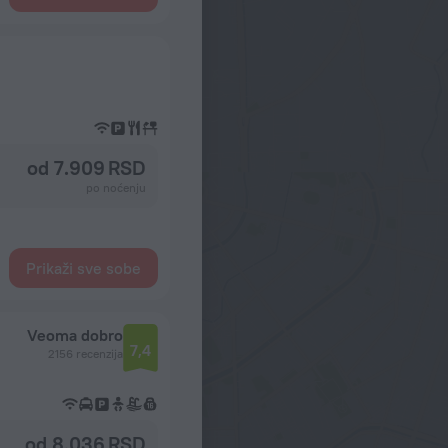
od 7.909 RSD
po noćenju
Prikaži sve sobe
Veoma dobro
7,4
2156 recenzija
od 8.036 RSD