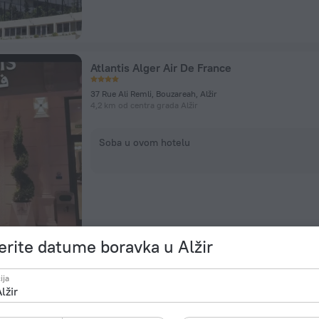
Atlantis Alger Air De France
37 Rue Ali Remli, Bouzareah, Alžir
4,2 km od centra grada Alžir
Soba u ovom hotelu
rite datume boravka u Alžir
Best Night 2
ija
Lot No. 1-2, Dar El Beïda, Alžir
15,4 km od centra grada Alžir