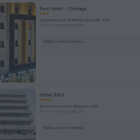
Sym Hotel - Chéraga
Coopérative Dar El Bahdja Aissat Idir, Alžir
9 km od centra grada Alžir
Soba u ovom hotelu
Hôtel RALF
84 Bd Colonel Krim Belkacem, Alžir
953 m od centra grada Alžir
Soba u ovom hotelu