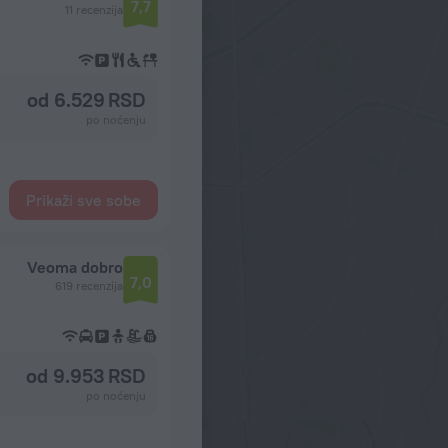
7,7
11 recenzija
od 6.529 RSD
po noćenju
Prikaži sve sobe
Veoma dobro
7,0
619 recenzija
od 9.953 RSD
po noćenju