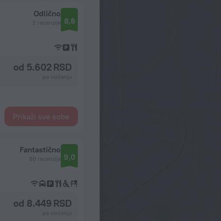
Odlično
8,8
2 recenzije
od 5.602 RSD
po noćenju
Prikaži sve sobe
Fantastično
9,0
80 recenzija
od 8.449 RSD
po noćenju