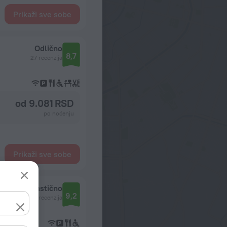
Prikaži sve sobe
Odlično
8,7
27 recenzija
od 9.081 RSD
po noćenju
Prikaži sve sobe
Fantastično
9,2
209 recenzija