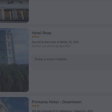
Hotel Roza
Rue de la Gare Dar el Beida, 18, Alžir
13,4 km od centra grada Alžir
Soba u ovom hotelu
Printania Hotel - Downtown
155 Bd Colonel Krim Belkacem (Telemly), Alžir