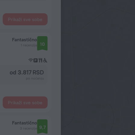
Prikaži sve sobe
Fantastično
10
1 recenzija
od 3.817 RSD
po noćenju
Prikaži sve sobe
Fantastično
9,7
3 recenzije