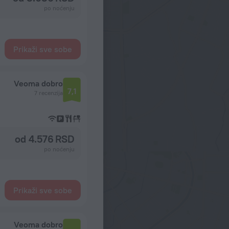
po noćenju
Prikaži sve sobe
Veoma dobro
7,1
7 recenzija
od 4.576 RSD
po noćenju
Prikaži sve sobe
Veoma dobro