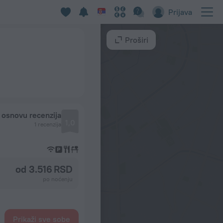
Prijava
Proširi
 osnovu recenzija
1,0
1 recenzija
od 3.516 RSD
po noćenju
Prikaži sve sobe