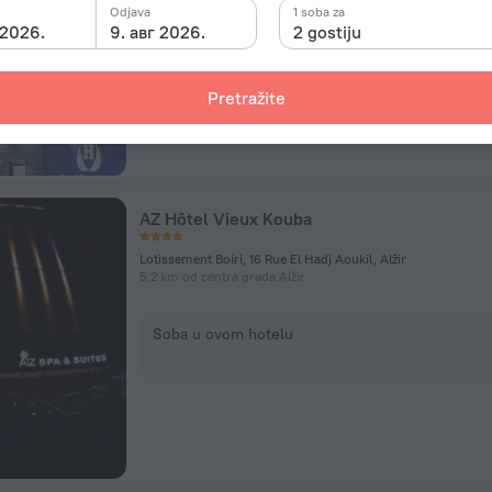
Odjava
1 soba za
 2026.
9. авг 2026.
2 gostiju
Soba u ovom hotelu
Pretražite
AZ Hôtel Vieux Kouba
Lotissement Boiri, 16 Rue El Hadj Aoukil, Alžir
5,2 km od centra grada Alžir
Soba u ovom hotelu