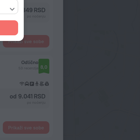
od 5.349 RSD
po noćenju
Prikaži sve sobe
Odlično
8,0
53 recenzije
od 9.041 RSD
po noćenju
Prikaži sve sobe