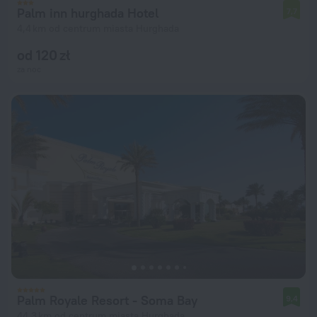
Palm inn hurghada Hotel
7,7
4,4 km od centrum miasta Hurghada
od 120 zł
za noc
Palm Royale Resort - Soma Bay
9,4
44,3 km od centrum miasta Hurghada