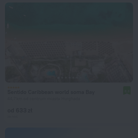
Sentido Caribbean world soma Bay
8,8
44,7 km od centrum miasta Hurghada
od 633 zł
za noc