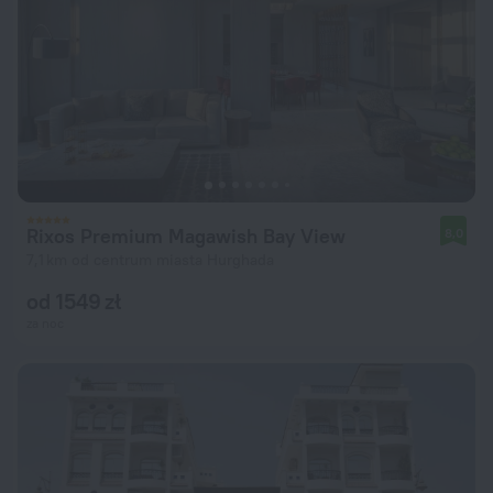
Rixos Premium Magawish Bay View
8,0
7,1 km od centrum miasta Hurghada
od 1549 zł
za noc