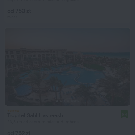
od 753 zł
za noc
Tropitel Sahl Hasheesh
9,4
23,3 km od centrum miasta Hurghada
od 752 zł