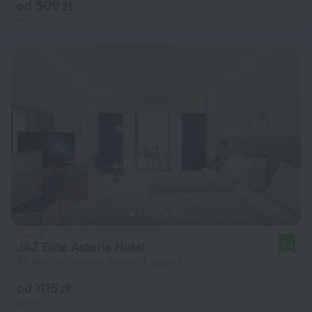
od 509 zł
za noc
JAZ Elite Asteria Hotel
9,4
23,9 km od centrum miasta Hurghada
od 1115 zł
za noc