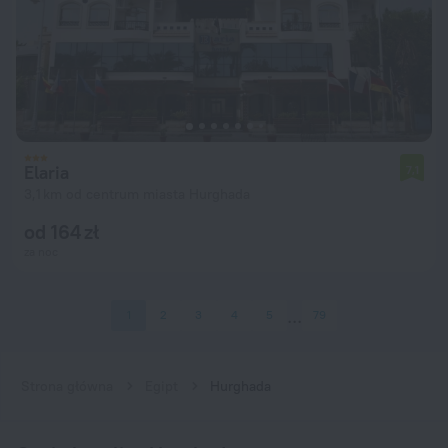
Elaria
7,1
3,1 km od centrum miasta Hurghada
od 164 zł
za noc
1
2
3
4
5
79
Strona główna
Egipt
Hurghada