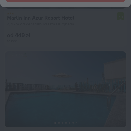
Marlin Inn Azur Resort Hotel
7,9
3,4 km od centrum miasta Hurghada
od 449 zł
za noc