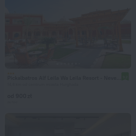
Pickalbatros Alf Leila Wa Leila Resort - Neverland Hurghada
9,2
14,6 km od centrum miasta Hurghada
od 900 zł
za noc