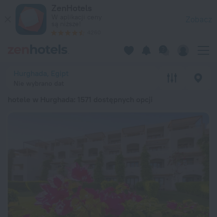
20 najlepszych hotele w Hurghada 2026 od 120 zł – zarezerwu
ZenHotels
W aplikacji ceny
Zobacz
są niższe!
4260
Hurghada, Egipt
Nie wybrano dat
hotele w Hurghada
: 1571 dostępnych opcji