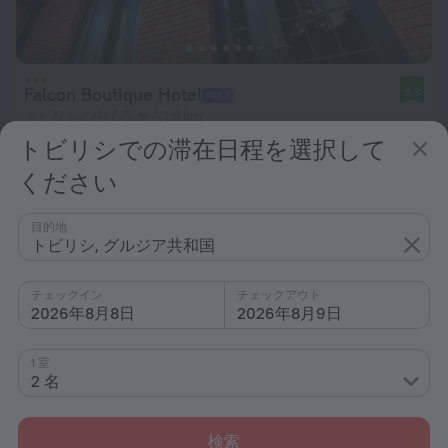
Falcon Boutique Hotel
9.8
トビリシの中心部から1.3 km
トビリシでの滞在日程を選択して
最低料金: ￥ 8,150
1泊あたり
ください
目的地
トビリシ, グルジア共和国
チェックイン
チェックアウト
2026年8月8日
2026年8月9日
1 室
2 名
検索