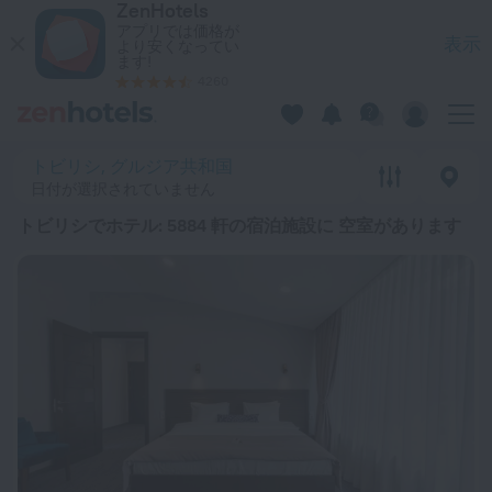
ZenHotels
トップ20 トビリシでホテル 2026￥ 4,516〜 - ZenHotels.c
アプリでは価格が
表示
より安くなってい
ます!
4260
トビリシ, グルジア共和国
日付が選択されていません
トビリシでホテル
: 5884 軒の宿泊施設に 空室があります