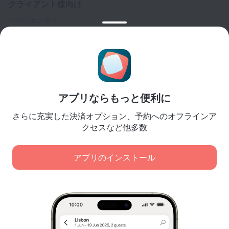
クライアント様向け
ヘルプセンター
カスタマーサポート
トラベルブログ
クッキーに関する設定
予約規約
パートナー様向け
アプリならもっと便利に
宿泊施設所有者様向け
さらに充実した決済オプション、予約へのオフラインア
旅行代理店様向け
クセスなど他多数
法人顧客様向け
Affiliate program
アプリのインストール
弊社は、コンテンツ、広告、トラフィック分析の目的で
安全な決済
クッキーを使用します。データは弊社のパートナーに転
大手決済システムにより、データは安全に保護されます。
送されます。[同意する] をクリックすると、
クッキーの使用に関するポリシー
および