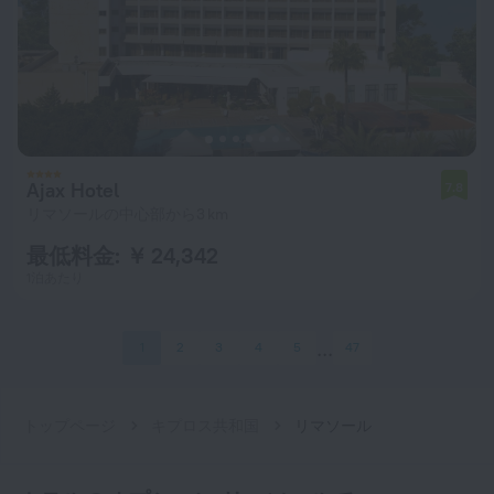
Ajax Hotel
7.8
リマソールの中心部から3 km
最低料金: ￥ 24,342
1泊あたり
1
2
3
4
5
47
トップページ
キプロス共和国
リマソール