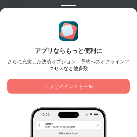
ヘルプセンター
カスタマーサポート
トラベルブログ
クッキーに関する設定
予約規約
パートナー様向け
アプリならもっと便利に
宿泊施設所有者様向け
さらに充実した決済オプション、予約へのオフラインア
旅行代理店様向け
クセスなど他多数
法人顧客様向け
Affiliate program
アプリのインストール
弊社は、コンテンツ、広告、トラフィック分析の目的で
安全な決済
クッキーを使用します。データは弊社のパートナーに転
大手決済システムにより、データは安全に保護されます。
送されます。[同意する] をクリックすると、
クッキーの使用に関するポリシー
および
Googleのプライバシーポリシー
に同意したことになりま