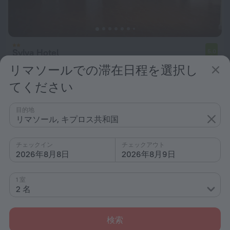
Sylva Hotel
5.0
リマソールの中心部から3.2 km
リマソールでの滞在日程を選択し
最低料金: ￥ 9,240
てください
1泊あたり
目的地
リマソール, キプロス共和国
チェックイン
チェックアウト
2026年8月8日
2026年8月9日
1 室
2 名
検索