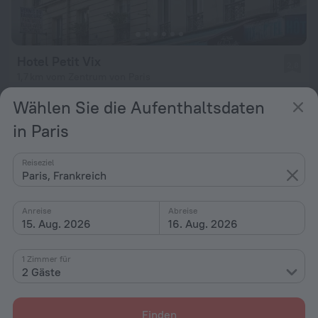
Hotel Petit Vix
2,8
1,7 km vom Zentrum von Paris
von 74 €
Wählen Sie die Aufenthaltsdaten
pro Nacht
in Paris
Reiseziel
Paris, Frankreich
Anreise
Abreise
15. Aug. 2026
16. Aug. 2026
1 Zimmer für
2 Gäste
Finden