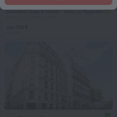
Belambra Clubs & Hotels - Hotel Le Magendie
7,8
2,5 km vom Zentrum von Paris
von 126 €
pro Nacht
8,9