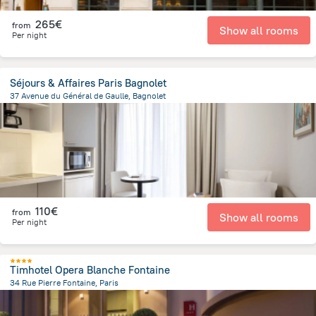
265€
from
Show all rooms
Per night
Séjours & Affaires Paris Bagnolet
37 Avenue du Général de Gaulle, Bagnolet
469.8 m
from the center of
Frankreich
110€
from
Show all rooms
Per night
Timhotel Opera Blanche Fontaine
34 Rue Pierre Fontaine, Paris
3.2 km
from the center of
Frankreich