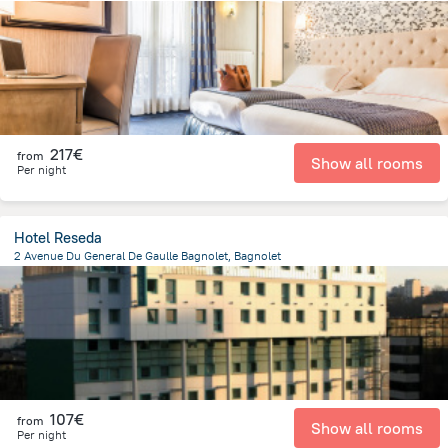
3.4 km
from the center of
Frankreich
217€
from
Show all rooms
Per night
Hotel Reseda
2 Avenue Du General De Gaulle Bagnolet, Bagnolet
255.2 m
from the center of
Frankreich
107€
from
Show all rooms
Per night