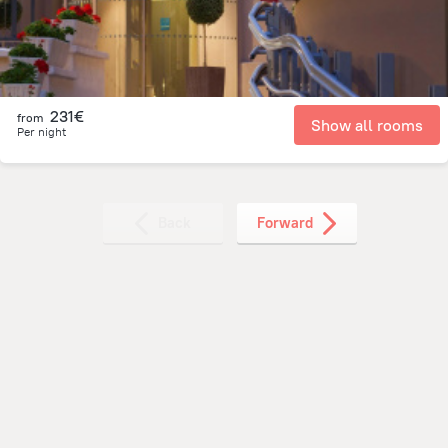
231€
from
Show all rooms
Per night
Back
Forward