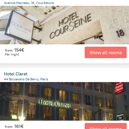
Avenue Marceau, 18, Courbevoie
816 m
from the center of
Frankreich
154€
from
Show all rooms
Per night
Hotel Claret
44 Boulevard De Bercy, Paris
2.9 km
from the center of
Frankreich
161€
from
Show all rooms