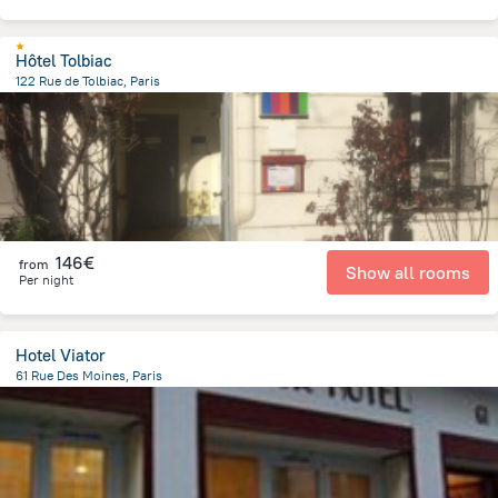
Hôtel Tolbiac
122 Rue de Tolbiac, Paris
3.4 km
from the center of
Frankreich
146€
from
Show all rooms
Per night
Hotel Viator
61 Rue Des Moines, Paris
4.4 km
from the center of
Frankreich