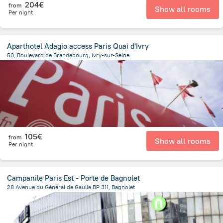
204€
from
Show all rooms
Per night
Aparthotel Adagio access Paris Quai d'Ivry
50, Boulevard de Brandebourg, Ivry-sur-Seine
751.7 m
from the center of
Frankreich
105€
from
Show all rooms
Per night
Campanile Paris Est - Porte de Bagnolet
28 Avenue du Général de Gaulle BP 311, Bagnolet
357.3 m
from the center of
Frankreich