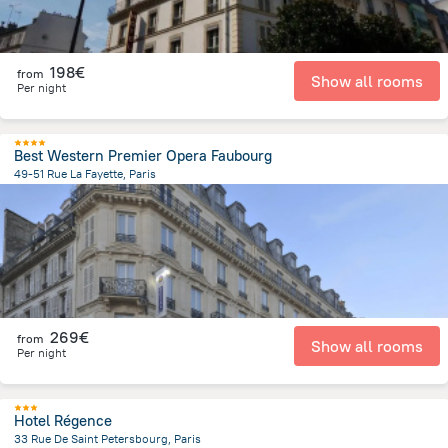
198€
from
Show all rooms
Per night
Best Western Premier Opera Faubourg
49-51 Rue La Fayette, Paris
2.2 km
from the center of
Frankreich
269€
from
Show all rooms
Per night
Hotel Régence
33 Rue De Saint Petersbourg, Paris