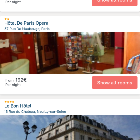
Per night
Hôtel De Paris Opera
37 Rue De Maubeuge, Paris
2.5 km
from the center of
Frankreich
192€
from
Show all rooms
Per night
Le Bon Hôtel
13 Rue du Chateau, Neuilly-sur-Seine
287.3 m
from the center of
Frankreich