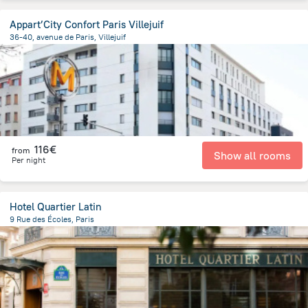
Appart’City Confort Paris Villejuif
36-40, avenue de Paris, Villejuif
1.4 km
from the center of
Frankreich
116€
from
Show all rooms
Per night
Hotel Quartier Latin
9 Rue des Écoles, Paris
991.8 m
from the center of
Frankreich