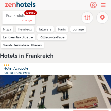
108680
Frankreich,
change
Nizza
Heyrieux
Taluyers
Paris
Jonage
Le Kremlin-Bicêtre
Rillieux-la-Pape
Saint-Genis-les-Ollieres
Hotels in Frankreich
Hotel Acropole
199, Bd Brune, Paris
4.2 km
from the center of
Frankreich