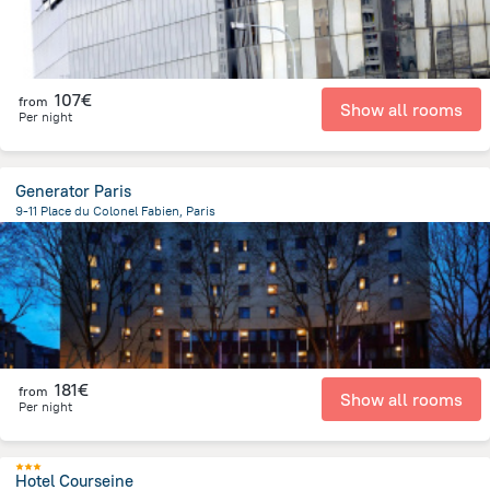
107€
from
Show all rooms
Per night
Generator Paris
9-11 Place du Colonel Fabien, Paris
2.7 km
from the center of
Frankreich
181€
from
Show all rooms
Per night
Hotel Courseine