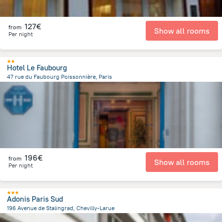
127€
from
Show all rooms
Per night
Hotel Le Faubourg
47 rue du Faubourg Poissonnière, Paris
2 km
from the center of
Frankreich
196€
from
Show all rooms
Per night
Adonis Paris Sud
196 Avenue de Stalingrad, Chevilly-Larue
1.3 km
from the center of
Frankreich