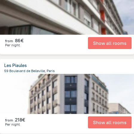
86€
from
Show all rooms
Per night
Les Piaules
59 Boulevard de Belleville, Paris
2.5 km
from the center of
Frankreich
218€
from
Show all rooms
Per night