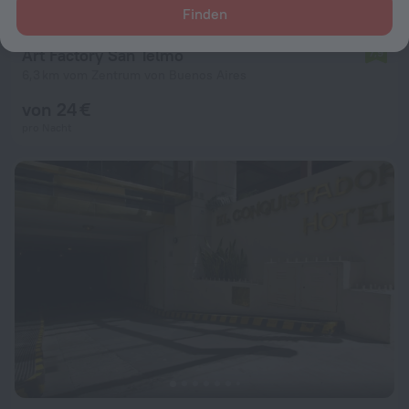
Finden
Art Factory San Telmo
7,9
6,3 km vom Zentrum von Buenos Aires
von 24 €
pro Nacht