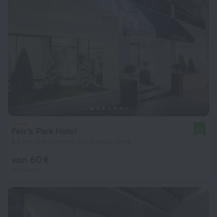
Feir's Park Hotel
8,2
6,6 km vom Zentrum von Buenos Aires
von 60 €
pro Nacht