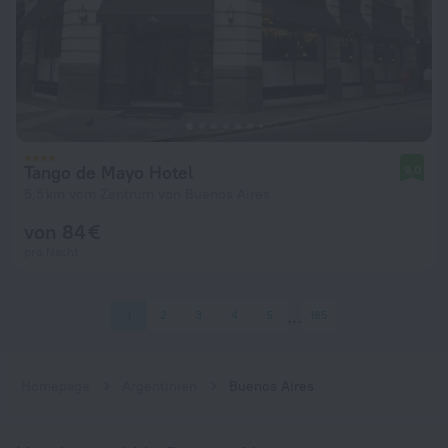
Tango de Mayo Hotel
9,0
5,5 km vom Zentrum von Buenos Aires
von 84 €
pro Nacht
1
2
3
4
5
165
Homepage
Argentinien
Buenos Aires