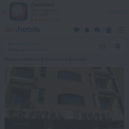
20 nejlepších Hotely v Asmara 2026 od 2 775 Kč - Rezervujte 
ZenHotels
Ceny v aplikaci
Zobrazit
jsou nižší!
4260
Asmara, Eritrea
Žádný vybraný termín
Hotely v Asmara
: 5 možností k dispozici