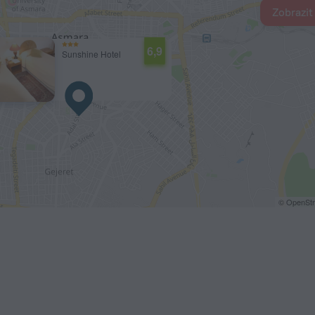
Zobrazit
6,9
Sunshine Hotel
© OpenStr