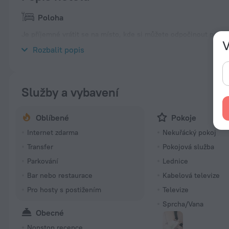
Poloha
Je příjemné vrátit se na místo, kde si můžete odpočinout po r
V
v Asmara. Je situován 1km od centra města.
Rozbalit popis
Služby a vybavení
Oblíbené
Pokoje
Internet zdarma
Nekuřácký pokoj
Transfer
Pokojová služba
Parkování
Lednice
Bar nebo restaurace
Kabelová televize
Pro hosty s postižením
Televize
Sprcha/Vana
Obecné
Nonstop recepce