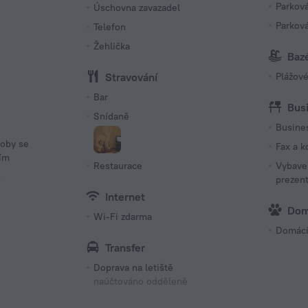
Parkov
Úschovna zavazadel
Parková
Telefon
Žehlička
Bazé
Stravování
Plážov
Bar
Bus
Snídaně
Busine
soby se
Fax a k
ním
Restaurace
Vybave
p
prezen
Internet
Dom
Wi-Fi zdarma
Domácí 
Transfer
Doprava na letiště
naúčtováno odděleně