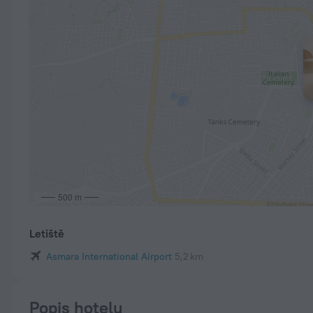
500 m
Letiště
Asmara International Airport
5,2 km
Popis hotelu