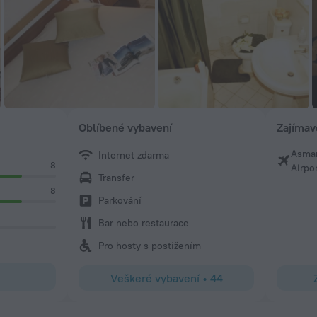
Oblíbené vybavení
Zajímav
Asmar
Internet zdarma
8
Airpo
Transfer
8
Parkování
Bar nebo restaurace
Pro hosty s postižením
Veškeré vybavení
•
44