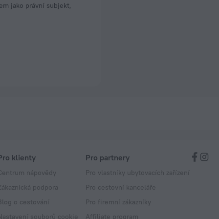
m jako právní subjekt,
Pro klienty
Pro partnery
Centrum nápovědy
Pro vlastníky ubytovacích zařízení
Zákaznická podpora
Pro cestovní kanceláře
Blog o cestování
Pro firemní zákazníky
Nastavení souborů cookie
Affiliate program