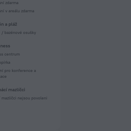
ání zdarma
ní v areálu zdarma
n a pláž
é / bazénové osušky
iness
ss centrum
opírka
ní pro konference a
tace
ácí mazlíčci
mazlíčci nejsou povoleni