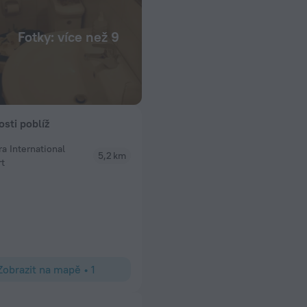
Fotky: více než 9
osti poblíž
a International
5,2 km
rt
Zobrazit na mapě
•
1