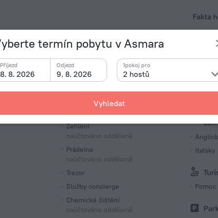
Fakta h
Typ elekt
ušném dni ve městě Hotel «Sunshine Hotel» se nachází
yberte termín pobytu v Asmara
Typ C
230 V /
Příjezd
Odjezd
1pokoj pro
Typ L
8. 8. 2026
9. 8. 2026
2 hostů
230 V /
Počet po
Vyhledat
26 poko
Služby a vybavení
Jazy
dom
Žehlení
naúčtováno odděleně
Anglick
Prádelna
Italsky
naúčtováno odděleně
Turi
Trezor
Služby concierge
Pomoc p
Chemické čištění
Par
naúčtováno odděleně