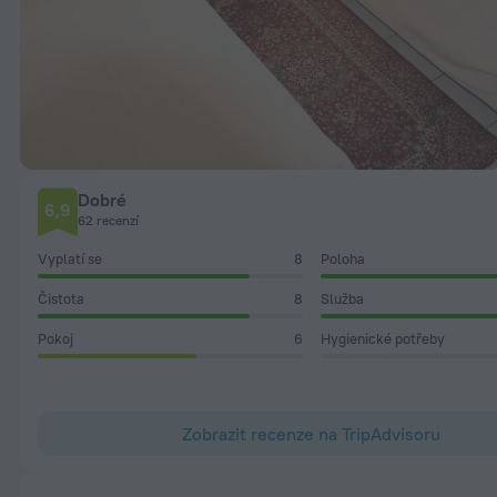
Dobré
6,9
62 recenzí
Vyplatí se
8
Poloha
Čistota
8
Služba
Pokoj
6
Hygienické potřeby
Zobrazit recenze na TripAdvisoru