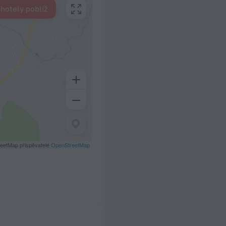
 hotely poblíž
eetMap přispěvatelé
OpenStreetMap