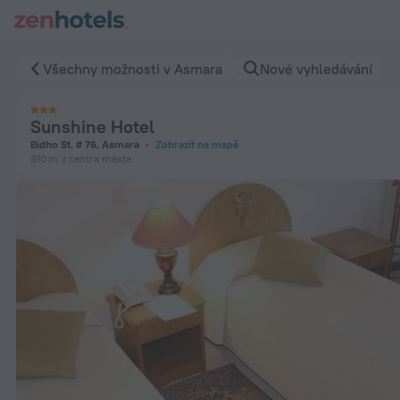
Sunshine Hotel v Asmara — Rezervujte nyní na ZenHotels.com
Všechny možnosti v Asmara
Nové vyhledávání
Sunshine Hotel
Bidho St. # 76, Asmara
Zobrazit na mapě
810 m
z centra města