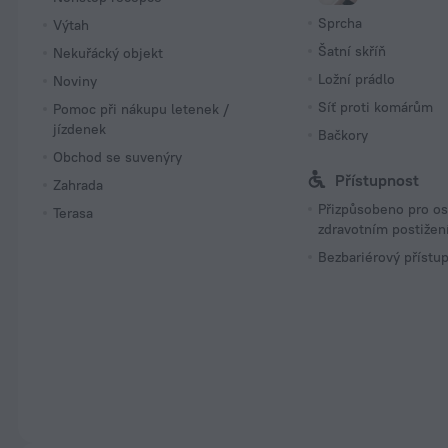
Sprcha
Výtah
Šatní skříň
Nekuřácký objekt
Ložní prádlo
Noviny
Síť proti komárům
Pomoc při nákupu letenek /
jízdenek
Bačkory
Obchod se suvenýry
Přístupnost
Zahrada
Přizpůsobeno pro o
Terasa
zdravotním postiže
Bezbariérový přístu