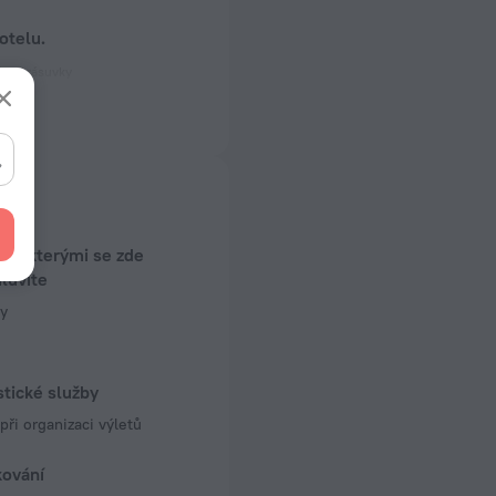
otelu.
rické zásuvky
 50 Hz
 50 Hz
kojů
jů
ky, kterými se zde
luvíte
y
stické služby
ři organizaci výletů
kování