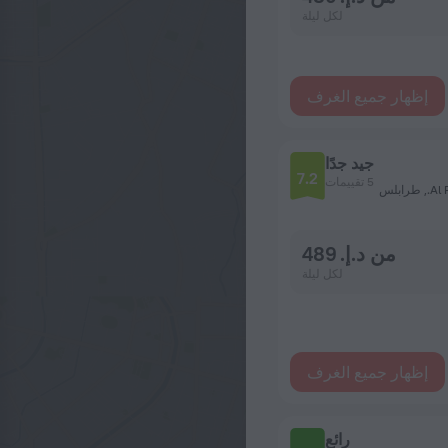
لكل ليلة
إظهار جميع الغرف
جيد جدًا
7.2
5 تقييمات
بلس
من د.إ. 489
لكل ليلة
إظهار جميع الغرف
رائع