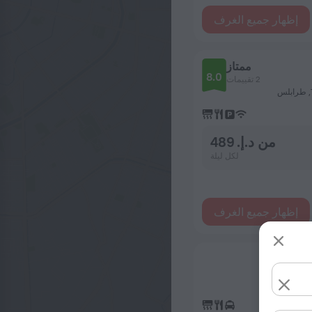
إظهار جميع الغرف
ممتاز
8.0
2 تقييمات
من د.إ. 489
لكل ليلة
إظهار جميع الغرف