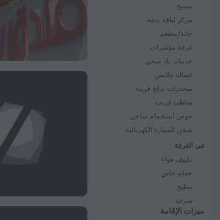
مسبح
مركز لياقة بدنية
حانة/مطعم
غرفة مؤتمرات
خدمات نادٍ صحي
غسالة ملابس
منحدرات تزلج قريبة
شاطئ قريب
حوض استحمام ساخن
شحن السيارة الكهربائية
في الغرفة
تكييف هواء
حمام خاص
مطبخ
شرفة
ميزات الإقامة