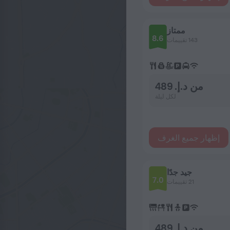
ممتاز
8.6
143 تقييمات
من د.إ. 489
لكل ليلة
إظهار جميع الغرف
جيد جدًا
7.0
21 تقييمات
من د.إ. 489