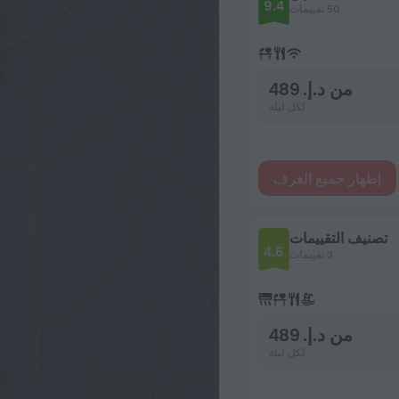
9.4
50 تقييمات
من د.إ. 489
لكل ليلة
إظهار جميع الغرف
تصنيف التقييمات
4.6
3 تقييمات
من د.إ. 489
لكل ليلة