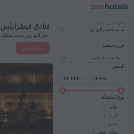
ضل 20 فنادق فيطرابلس 2026 من د.إ. 489 - احجز الآن على ZenHotels.com
طرابلس, ليبيا
فنادق فيطرابلس
: 
لم يتم اختيار التواريخ
اختر التواريخ بحيث يمكنك ر
فرز بحسب
اختر التواريخ
بحسب الشعبية
السعر
نوع المنشأة
فنادق
أنزال
شقق
فنادق شقق