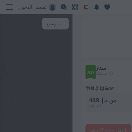
تسجيل الدخول
توسيع
ممتاز
8.0
148 تقييمات
من د.إ. 489
لكل ليلة
إظهار جميع الغرف