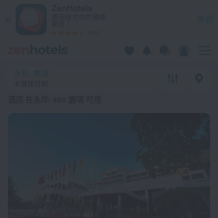
20 強 酒店 在永珍 2026起價 $ 477 - 在 ZenHotels.com 上預訂
ZenHotels
應用程式中的價格
景觀
更低！
4260
永珍, 寮國
未選擇日期
酒店 在永珍
: 465 選項 可用