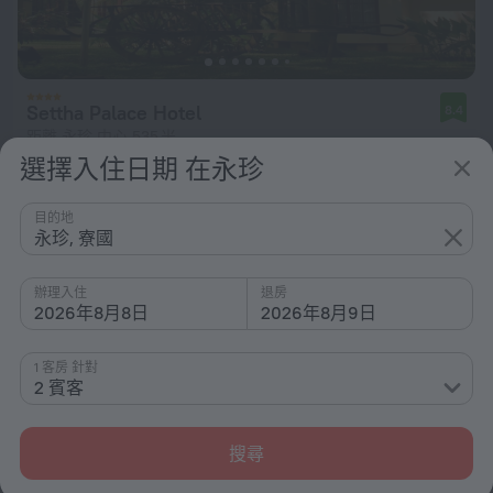
Settha Palace Hotel
8.4
距離 永珍 中心 535 米
選擇入住日期 在永珍
從 $ 2,945
每晚
目的地
永珍, 寮國
辦理入住
退房
2026年8月8日
2026年8月9日
1 客房 針對
2 賓客
搜尋