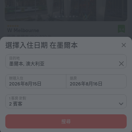
W Melbourne
9.4
距離 墨爾本 中心 520 米
選擇入住日期 在墨爾本
從 $ 9,355
每晚
目的地
墨爾本, 澳大利亚
辦理入住
退房
2026年8月15日
2026年8月16日
1 客房 針對
2 賓客
搜尋