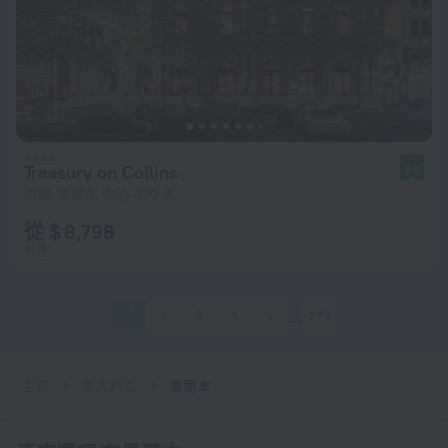
Treasury on Collins
9.6
距離 墨爾本 中心 330 米
從 $ 8,798
每晚
1
2
3
4
5
249
主頁
澳大利亚
墨爾本