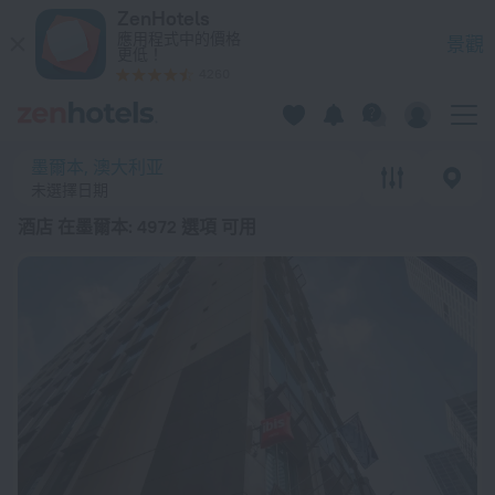
20 強 酒店 在墨爾本 2026起價 $ 2,550 - 在 ZenHotels.com 
ZenHotels
應用程式中的價格
景觀
更低！
4260
墨爾本, 澳大利亚
未選擇日期
酒店 在墨爾本
: 4972 選項 可用