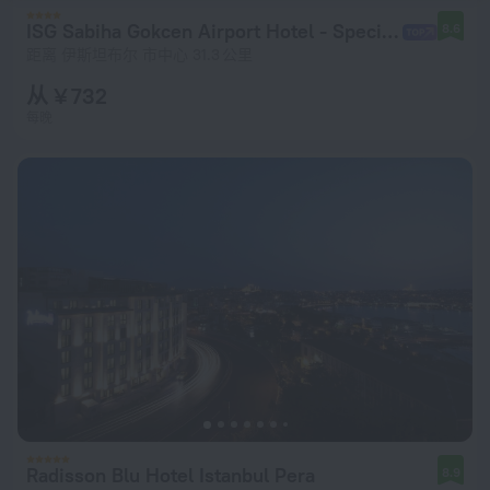
ISG Sabiha Gokcen Airport Hotel - Special Class
8.6
距离 伊斯坦布尔 市中心 31.3 公里
从 ¥ 732
每晚
Radisson Blu Hotel Istanbul Pera
8.9