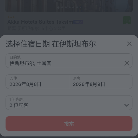
Akka Hotels Suites Taksim
9.0
距离 伊斯坦布尔 市中心 3 公里
从 ¥ 633
选择住宿日期 在伊斯坦布尔
每晚
目的地
伊斯坦布尔, 土耳其
入住
退房
2026年8月8日
2026年8月9日
1 间客房，
2 位宾客
搜索