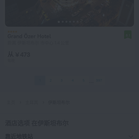
Grand Özer Hotel
8.1
距离 伊斯坦布尔 市中心 1.4 公里
从 ¥ 473
每晚
1
2
3
4
5
397
主页
土耳其
伊斯坦布尔
酒店选项 在伊斯坦布尔
靠近地铁站