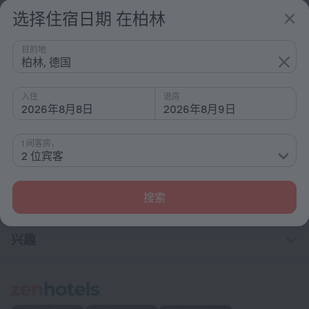
从 ¥ 752
选择住宿日期 在柏林
每晚
目的地
柏林, 德国
主页
德国
柏林
柏林 酒店靠近 Holzhauser Strasse 地铁站
入住
退房
2026年8月8日
2026年8月9日
酒店选项 在柏林
靠近地铁站
1 间客房，
2 位宾客
按星级排序
按类型排序
搜索
配备设施
兴趣