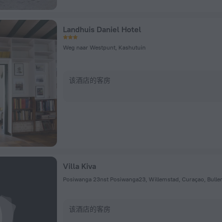
Landhuis Daniel Hotel
Weg naar Westpunt, Kashutuin
该酒店的客房
Villa Kiva
Posiwanga 23nst Posiwanga23, Willemstad, Curaçao, Bulle
该酒店的客房