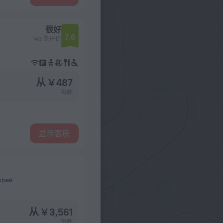
很好
7.6
143 条评价
从 ¥ 487
每晚
显示客房
nbaai
从 ¥ 3,561
每晚