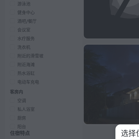
游泳池
健身中心
酒吧/餐厅
会议室
水疗服务
洗衣机
附近的滑雪坡
附近海滩
热水浴缸
电动车充电
客房内
空调
私人浴室
厨房
阳台
选择
住宿特点