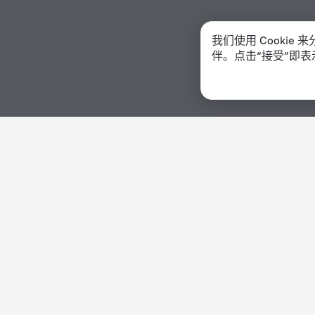
我们使用 Cooki
伴。点击“接受”即表
主页
库拉索
丹尼尔
酒店选项 在丹尼尔
按星级排序
按类型排序
5 星
酒店
4 星
青旅
3 星
公寓