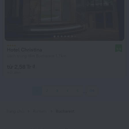
Hotel Christina
9,5
Cách trung tâm Bucharest 1,7 km
từ 2,58 Tr ₫
mỗi đêm
1
2
3
4
5
138
Trang chủ
Rumani
Bucharest