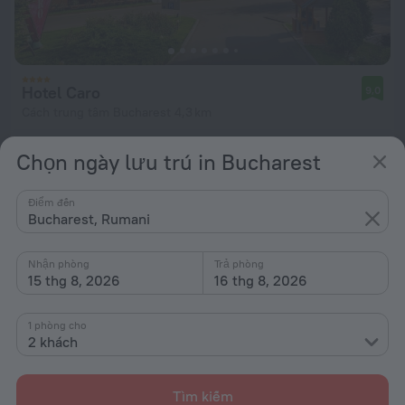
Hotel Caro
9,0
Cách trung tâm Bucharest 4,3 km
từ 2,56 Tr ₫
Chọn ngày lưu trú in Bucharest
mỗi đêm
Điểm đến
Bucharest, Rumani
Nhận phòng
Trả phòng
15 thg 8, 2026
16 thg 8, 2026
1 phòng cho
2 khách
Tìm kiếm