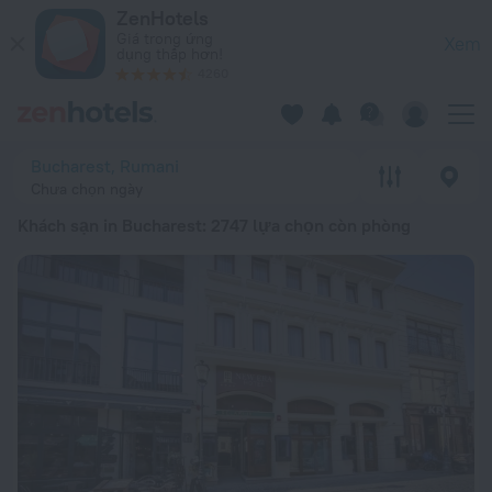
Top 20 Khách sạn in Bucharest 2026 từ 1,52 Tr ₫ – Đặt ngay t
ZenHotels
Giá trong ứng
Xem
dụng thấp hơn!
4260
Bucharest, Rumani
Chưa chọn ngày
Khách sạn in Bucharest
: 2747 lựa chọn còn phòng