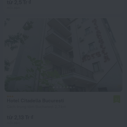
từ 2,5 Tr ₫
mỗi đêm
Hotel Citadella Bucuresti
7,1
Cách trung tâm Bucharest 2,7 km
từ 2,13 Tr ₫
mỗi đêm