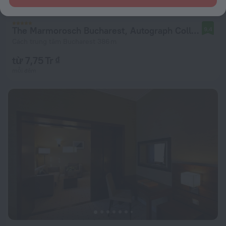
The Marmorosch Bucharest, Autograph Collection
9,4
Cách trung tâm Bucharest 386 m
từ 7,75 Tr ₫
mỗi đêm