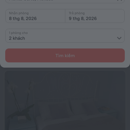
Nhận phòng
Trả phòng
8 thg 8, 2026
9 thg 8, 2026
1 phòng cho
Miramar
9,2
2 khách
Cách trung tâm Monte Carlo 468 m
từ 13,63 Tr ₫
Tìm kiếm
mỗi đêm