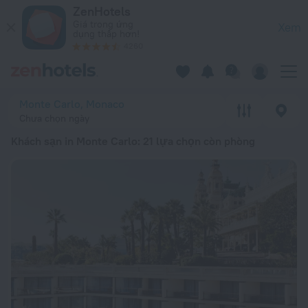
Top 20 Khách sạn in Monte Carlo 2026 từ 6,11 Tr ₫ – Đặt ngay
ZenHotels
Giá trong ứng
Xem
dụng thấp hơn!
4260
Monte Carlo, Monaco
Chưa chọn ngày
Khách sạn in Monte Carlo
: 21 lựa chọn còn phòng