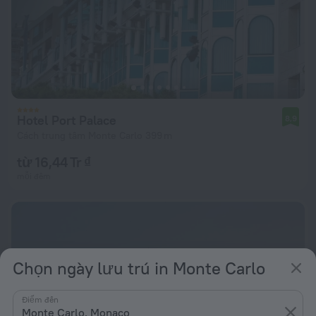
Hotel Port Palace
8,9
Cách trung tâm Monte Carlo 399 m
từ 16,44 Tr ₫
mỗi đêm
Chọn ngày lưu trú in Monte Carlo
Điểm đến
Monte Carlo, Monaco