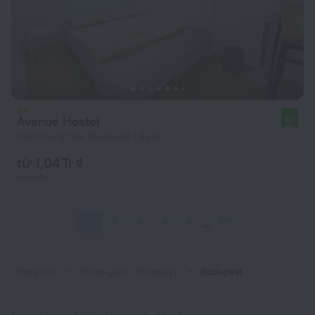
Avenue Hostel
8,2
Cách trung tâm Budapest 1,9 km
từ 1,04 Tr ₫
mỗi đêm
1
2
3
4
5
271
Trang chủ
Hung-ga-ri (Hungary)
Budapest