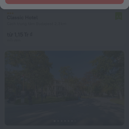
Classic Hotel
4,9
Cách trung tâm Budapest 2,3 km
từ 1,15 Tr ₫
mỗi đêm