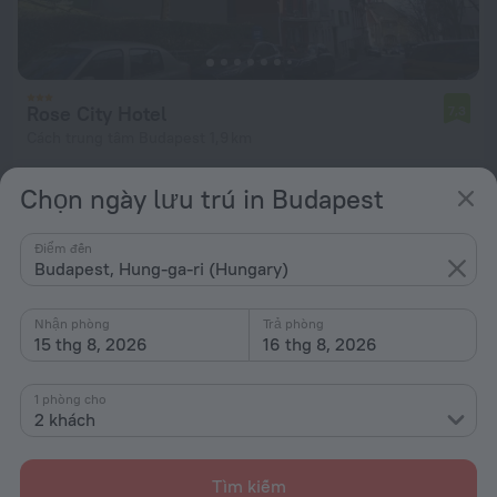
Rose City Hotel
7,3
Cách trung tâm Budapest 1,9 km
từ 1,46 Tr ₫
Chọn ngày lưu trú in Budapest
mỗi đêm
Điểm đến
Budapest, Hung-ga-ri (Hungary)
Nhận phòng
Trả phòng
15 thg 8, 2026
16 thg 8, 2026
1 phòng cho
2 khách
Tìm kiếm