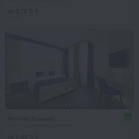
từ 2,79 Tr ₫
mỗi đêm
KViHotel Budapest
8,4
Cách trung tâm Budapest 1,8 km
từ 2,92 Tr ₫