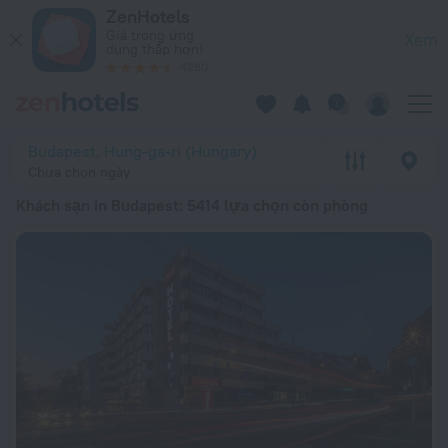
Top 20 Khách sạn in Budapest 2026 từ 1,04 Tr ₫ – Đặt ngay tr
ZenHotels
Giá trong ứng
Xem
dụng thấp hơn!
4260
Budapest, Hung-ga-ri (Hungary)
Chưa chọn ngày
Khách sạn in Budapest
: 5414 lựa chọn còn phòng