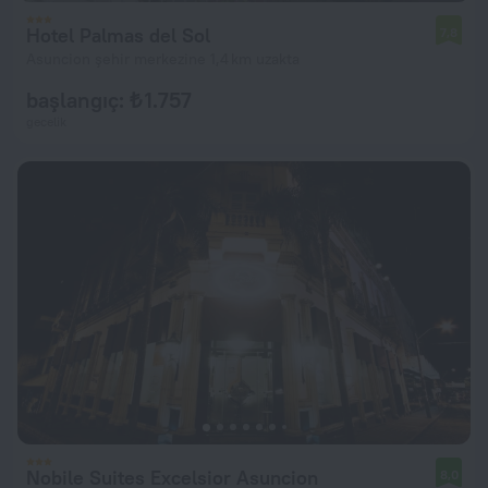
Hotel Palmas del Sol
7,8
Asuncion şehir merkezine 1,4 km uzakta
başlangıç: ₺ 1.757
gecelik
Nobile Suites Excelsior Asuncion
8,0