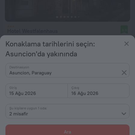
Hotel Westfalenhaus
8,9
Asuncion şehir merkezine 7,2 km uzakta
Konaklama tarihlerini seçin:
başlangıç: ₺ 4.047
Asuncion'da yakınında
gecelik
Destinasyon
Asuncion, Paraguay
Giriş
Çıkış
15 Ağu 2026
16 Ağu 2026
Şu kişilere uygun 1 oda:
2 misafir
Ara