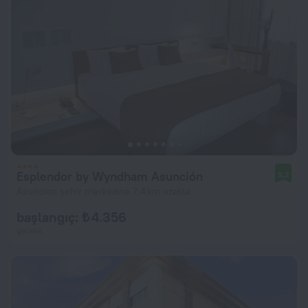
Esplendor by Wyndham Asunción
9,2
Asuncion şehir merkezine 7,4 km uzakta
başlangıç: ₺ 4.356
gecelik