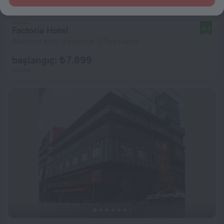
Factoria Hotel
9,3
Asuncion şehir merkezine 5,7 km uzakta
başlangıç: ₺ 7.899
gecelik