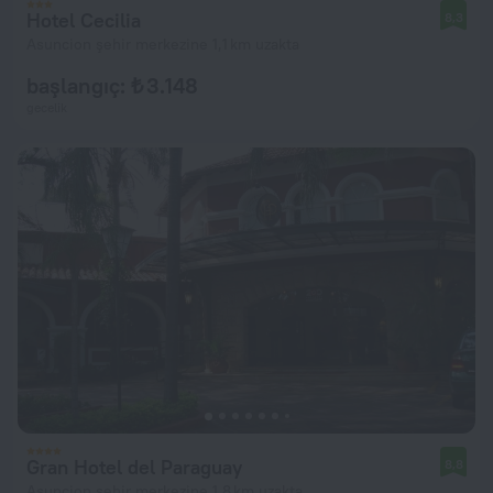
Hotel Cecilia
8,3
Asuncion şehir merkezine 1,1 km uzakta
başlangıç: ₺ 3.148
gecelik
Gran Hotel del Paraguay
8,8
Asuncion şehir merkezine 1,8 km uzakta