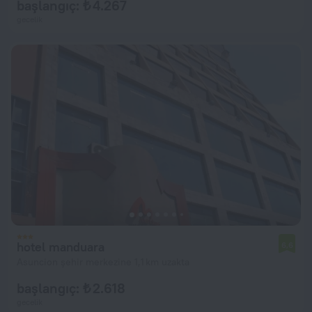
başlangıç: ₺ 4.267
gecelik
hotel manduara
6,6
Asuncion şehir merkezine 1,1 km uzakta
başlangıç: ₺ 2.618
gecelik