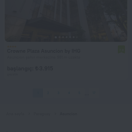
Crowne Plaza Asuncion by IHG
7,9
Asuncion şehir merkezine 981 m uzakta
başlangıç: ₺ 3.915
gecelik
1
2
3
4
5
17
Ana sayfa
Paraguay
Asuncion