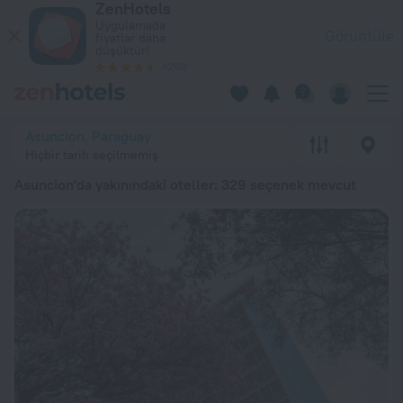
ZenHotels
En İyi 20 Asuncion'da yakınındaki oteller 2026 minimum ₺ 1.75
Uygulamada
Görüntüle
fiyatlar daha
düşüktür!
4260
Asuncion, Paraguay
Hiçbir tarih seçilmemiş
Asuncion'da yakınındaki oteller
: 329 seçenek mevcut