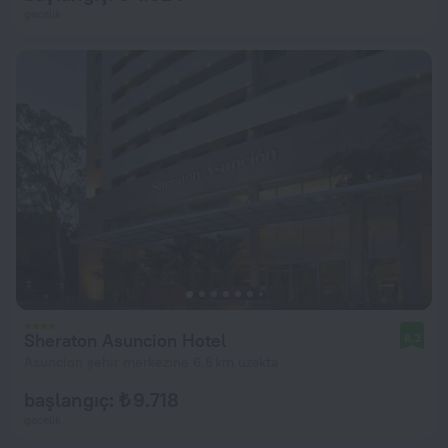
gecelik
Sheraton Asuncion Hotel
8,3
Asuncion şehir merkezine 6,8 km uzakta
başlangıç: ₺ 9.718
gecelik