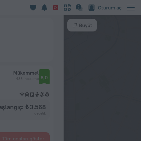
Oturum aç
Büyüt
Mükemmel
8,0
433 inceleme
aşlangıç: ₺ 3.568
gecelik
Tüm odaları göster