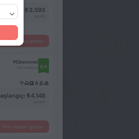
aşlangıç: ₺ 3.593
gecelik
Tüm odaları göster
Mükemmel
8,9
816 inceleme
aşlangıç: ₺ 4.148
gecelik
Tüm odaları göster