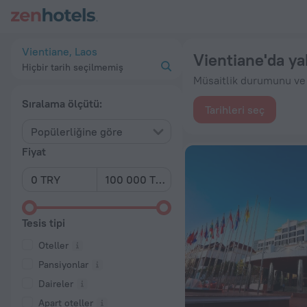
En İyi 20 Vientiane'da yakınındaki oteller 2026 minimum ₺ 706
Vientiane, Laos
Vientiane'da ya
Hiçbir tarih seçilmemiş
Müsaitlik durumunu ve t
Sıralama ölçütü:
Tarihleri seç
Popülerliğine göre
Fiyat
Tesis tipi
Oteller
Pansiyonlar
Daireler
Apart oteller