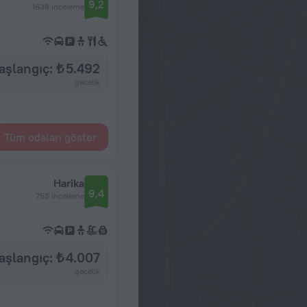
9,2
1638 inceleme
aşlangıç: ₺ 5.492
gecelik
Tüm odaları göster
Harika
9,4
753 inceleme
aşlangıç: ₺ 4.007
gecelik