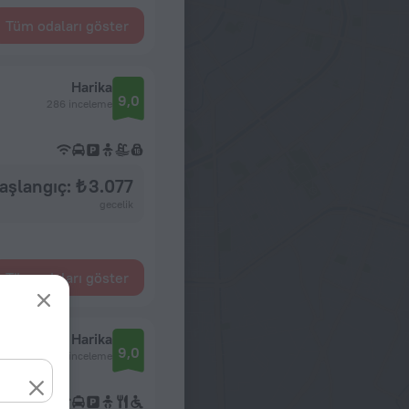
Tüm odaları göster
Harika
9,0
286 inceleme
aşlangıç: ₺ 3.077
gecelik
Tüm odaları göster
Harika
9,0
446 inceleme