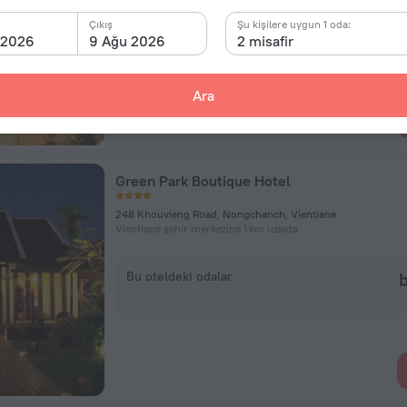
Çıkış
Bu oteldeki odalar
Şu kişilere uygun 1 oda:
b
 2026
9 Ağu 2026
2 misafir
Ara
Green Park Boutique Hotel
248 Khouvieng Road, Nongchanch, Vientiane
Vientiane şehir merkezine 1 km uzakta
Bu oteldeki odalar
b