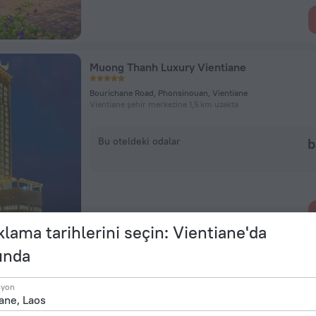
Muong Thanh Luxury Vientiane
Bourichane Road, Phonsinouan, Vientiane
Vientiane şehir merkezine 1,5 km uzakta
Bu oteldeki odalar
b
lama tarihlerini seçin: Vientiane'da
ında
Dhavara Boutique-hotel
syon
Manthatulath Road, Vientiane
Vientiane şehir merkezine 757 m uzakta