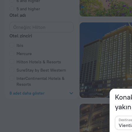
6 and higher
5 and higher
Otel adı
Otel zinciri
Ibis
Mercure
Hilton Hotels & Resorts
SureStay by Best Western
InterContinental Hotels &
Resorts
8 adet daha göster
Konak
yakın
Destina