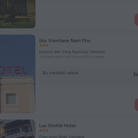
ibis Vientiane Nam Phu
Namphu Ban Xieng Ngneung, Vientiane
Vientiane şehir merkezine 560 m uzakta
Bu oteldeki odalar
b
Lao Orchid Hotel
Chao Anou Road, Vientiane