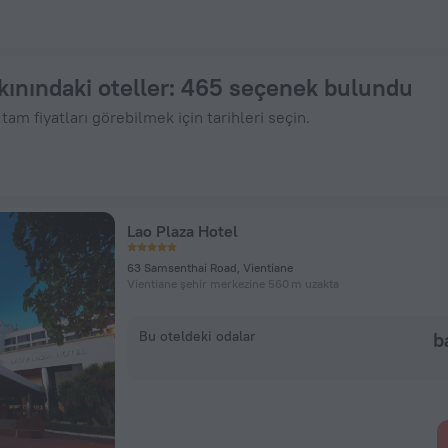
 fiyatla - Hemen ZenHotels.com Üzerinden Yer Ayırt
kınındaki oteller
: 465 seçenek bulundu
am fiyatları görebilmek için tarihleri seçin.
Lao Plaza Hotel
63 Samsenthai Road, Vientiane
Vientiane şehir merkezine 560 m uzakta
Bu oteldeki odalar
b