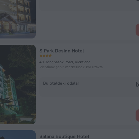
S Park Design Hotel
40 Dongnasok Road, Vientiane
Vientiane şehir merkezine 3 km uzakta
Bu oteldeki odalar
b
Salana Boutique Hotel