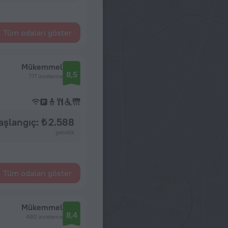
Tüm odaları göster
Mükemmel
8,5
771 inceleme
aşlangıç: ₺ 2.588
gecelik
Tüm odaları göster
Mükemmel
8,4
480 inceleme