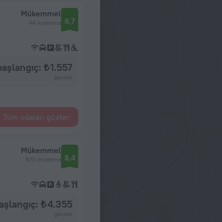
Mükemmel
8,7
44 inceleme
başlangıç: ₺ 1.557
gecelik
Tüm odaları göster
Mükemmel
8,4
570 inceleme
aşlangıç: ₺ 4.355
gecelik