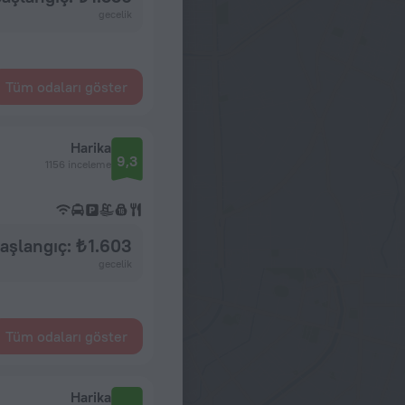
gecelik
Tüm odaları göster
Harika
9,3
1156 inceleme
aşlangıç: ₺ 1.603
gecelik
Tüm odaları göster
Harika