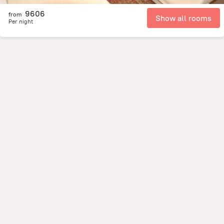
9606
from
Show all rooms
Per night