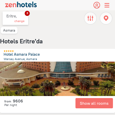
3
Eritre,
change
Asmara
Hotels Eritre'da
Hotel Asmara Palace
Warsay Avenue, Asmara
1.9 km
from the center of
Eritre
9606
from
Show all rooms
Per night