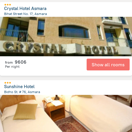
Crystal Hotel Asmara
Bihat Street No. 17, Asmara
604 m
from the center of
Eritre
9606
from
Show all rooms
Per night
Sunshine Hotel
Bidho St. # 76, Asmara
810 m
from the center of
Eritre