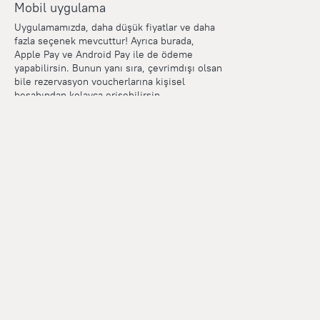
Mobil uygulama
Uygulamamızda, daha düşük fiyatlar ve daha
fazla seçenek mevcuttur! Ayrıca burada,
Apple Pay ve Android Pay ile de ödeme
yapabilirsin. Bunun yanı sıra, çevrimdışı olsan
bile rezervasyon voucherlarına kişisel
hesabından kolayca erişebilirsin.
Points
Within the loyalty program we award points for every
reservation. The more you travel, the more points you earn.
100 points = 1 euro
Read more about the loyalty program