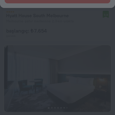
Hyatt House South Melbourne
9,8
Melbourne şehir merkezine 2,3 km uzakta
başlangıç: ₺ 7.654
gecelik