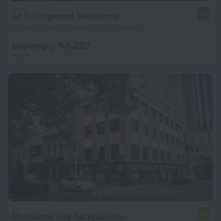
lyf Collingwood Melbourne
9,0
Melbourne şehir merkezine 2,1 km uzakta
başlangıç: ₺ 5.292
gecelik
Melbourne city backpackers
6,0