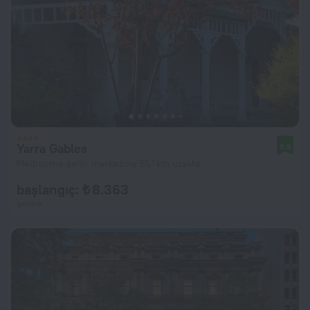
Yarra Gables
9,8
Melbourne şehir merkezine 51,1 km uzakta
başlangıç: ₺ 8.363
gecelik