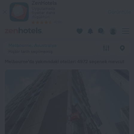
ZenHotels
En İyi 20 Melbourne'da yakınındaki oteller 2026 minimum ₺ 3.
Uygulamada
Görüntüle
fiyatlar daha
düşüktür!
4260
Melbourne, Avustralya
Hiçbir tarih seçilmemiş
Melbourne'da yakınındaki oteller
: 4972 seçenek mevcut