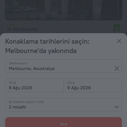
W Melbourne
9,4
Melbourne şehir merkezine 520 m uzakta
Konaklama tarihlerini seçin:
başlangıç: ₺ 12.970
Melbourne'da yakınında
gecelik
Destinasyon
Melbourne, Avustralya
Giriş
Çıkış
8 Ağu 2026
9 Ağu 2026
Şu kişilere uygun 1 oda:
2 misafir
Ara