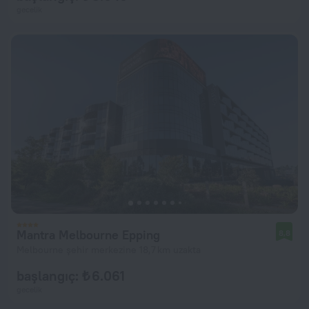
gecelik
Mantra Melbourne Epping
8,8
Melbourne şehir merkezine 18,7 km uzakta
başlangıç: ₺ 6.061
gecelik