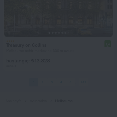
Treasury on Collins
9,6
Melbourne şehir merkezine 330 m uzakta
başlangıç: ₺ 13.328
gecelik
1
2
3
4
5
249
Ana sayfa
Avustralya
Melbourne