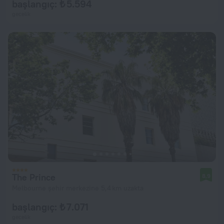
başlangıç: ₺ 5.594
gecelik
The Prince
8,9
Melbourne şehir merkezine 5,4 km uzakta
başlangıç: ₺ 7.071
gecelik