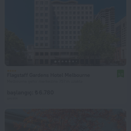
Flagstaff Gardens Hotel Melbourne
9,0
Melbourne şehir merkezine 757 m uzakta
başlangıç: ₺ 6.780
gecelik