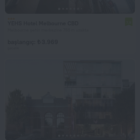
YEHS Hotel Melbourne CBD
7,9
Melbourne şehir merkezine 765 m uzakta
başlangıç: ₺ 3.969
gecelik