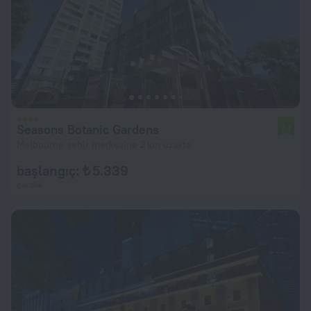
Seasons Botanic Gardens
7,7
Melbourne şehir merkezine 2 km uzakta
başlangıç: ₺ 5.339
gecelik