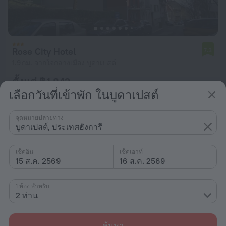
Rose City Hotel
7.3
1.9 กม. จากใจกลางเมือง บูดาเปสต์
ตั้งแต่ ฿ 1,842
เลือกวันที่เข้าพัก ในบูดาเปสต์
ต่อคืน
จุดหมายปลายทาง
บูดาเปสต์, ประเทศฮังการี
เช็คอิน
เช็คเอาท์
15 ส.ค. 2569
16 ส.ค. 2569
1 ห้อง สำหรับ
2 ท่าน
ค้นหา