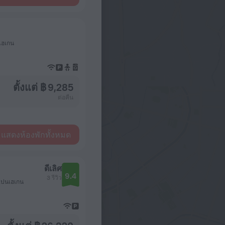
เฮเกน
ตั้งแต่ ฿ 9,285
ต่อคืน
แสดงห้องพักทั้งหมด
ดีเลิศ
9.4
3 รีวิว
คเปนเฮเกน