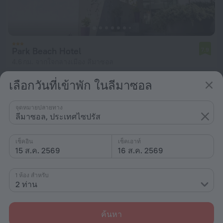
Park Beach Hotel
7.9
4.6 กม. จากใจกลางเมือง ลีมาซอล
ตั้งแต่ ฿ 4,853
เลือกวันที่เข้าพัก ในลีมาซอล
ต่อคืน
จุดหมายปลายทาง
ลีมาซอล, ประเทศไซปรัส
เช็คอิน
เช็คเอาท์
15 ส.ค. 2569
16 ส.ค. 2569
1 ห้อง สำหรับ
2 ท่าน
ค้นหา