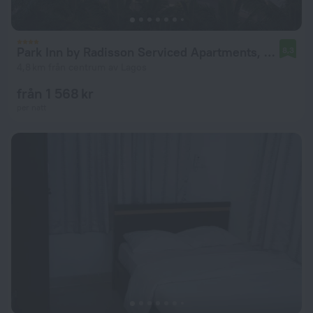
Park Inn by Radisson Serviced Apartments, Lagos Victoria Island
8,3
4,8 km från centrum av Lagos
från 1 568 kr
per natt