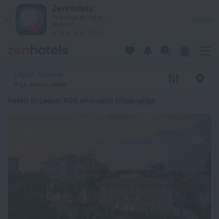
De 20 bästa hotell in Lagos 2026 från 105 kr – boka nu på Ze
ZenHotels
Priserna är lägre i
Utsikt
appen!
4260
Lagos, Nigeria
Inga datum valda
hotell in Lagos
: 905 alternativ tillgängliga