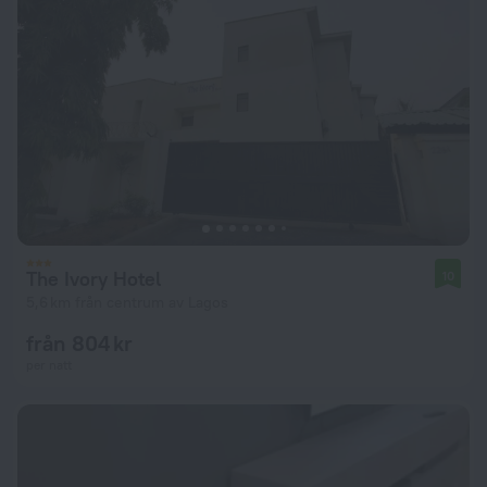
The Ivory Hotel
10
5,6 km från centrum av Lagos
från 804 kr
per natt