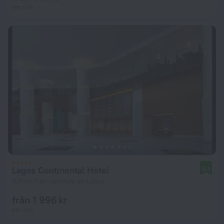
per natt
Lagos Continental Hotel
9,4
3,9 km från centrum av Lagos
från 1 996 kr
per natt