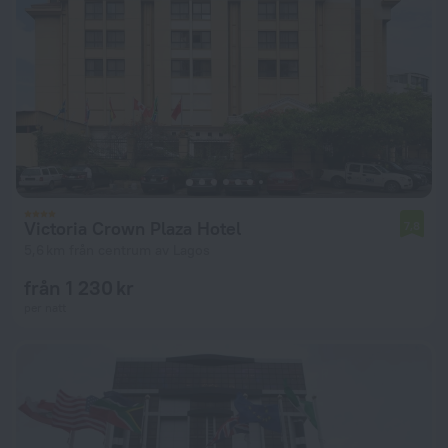
Victoria Crown Plaza Hotel
7,8
5,6 km från centrum av Lagos
från 1 230 kr
per natt