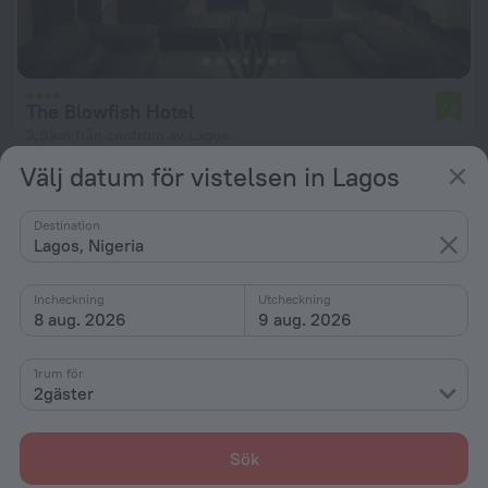
The Blowfish Hotel
7,4
3,9 km från centrum av Lagos
Välj datum för vistelsen in Lagos
från 1 227 kr
per natt
Destination
Lagos, Nigeria
Incheckning
Utcheckning
8 aug. 2026
9 aug. 2026
1rum för
2gäster
Sök