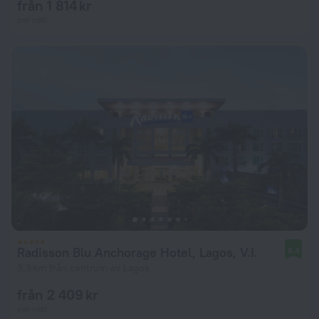
från 1 814 kr
per natt
Radisson Blu Anchorage Hotel, Lagos, V.I.
8,4
3,3 km från centrum av Lagos
från 2 409 kr
per natt