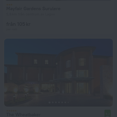
Mayfair Gardens Surulere
5,8 km från centrum av Lagos
från 105 kr
per natt
The Wheatbaker
9,2