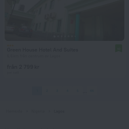
Green House Hotel And Suites
10
6,6 km från centrum av Lagos
från 2 799 kr
per natt
1
2
3
4
5
46
Hemsida
Nigeria
Lagos