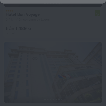
Hotel Bon Voyage
7,2
5,4 km från centrum av Lagos
från 1 489 kr
per natt