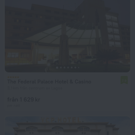
The Federal Palace Hotel & Casino
7,9
3,1 km från centrum av Lagos
från 1 629 kr
per natt