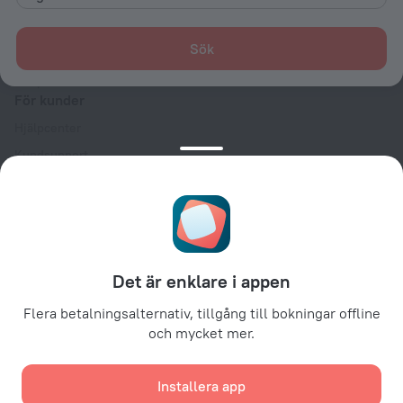
Företag och team
Kontakter
Sök
Karriär
För press
För kunder
Hjälpcenter
Kundsupport
Reseblogg
Inställningar för cookies
Booking Terms & Conditions
För partners
Det är enklare i appen
För hotellägare
För resebyråer
Flera betalningsalternativ, tillgång till bokningar offline
och mycket mer.
För företagskunder
Affiliate program
Installera app