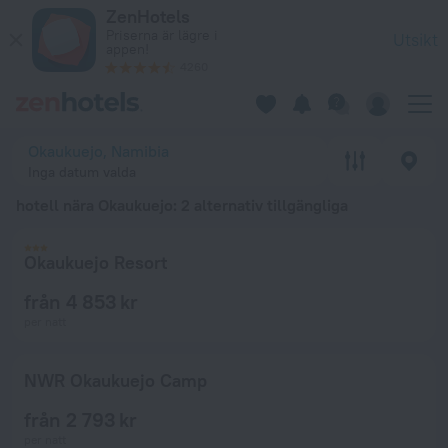
De 20 bästa hotell nära Okaukuejo 2026 från 2 793 kr – boka 
ZenHotels
Priserna är lägre i
Utsikt
appen!
4260
Okaukuejo, Namibia
Inga datum valda
hotell nära Okaukuejo
: 2 alternativ tillgängliga
Okaukuejo Resort
från 4 853 kr
per natt
NWR Okaukuejo Camp
från 2 793 kr
per natt