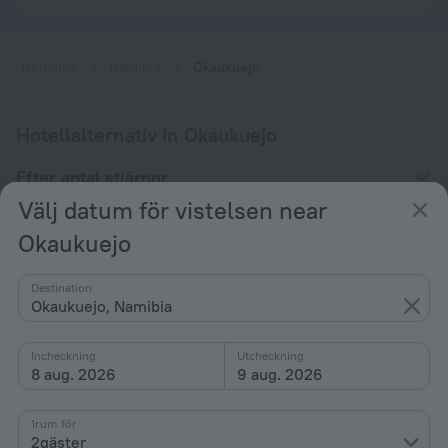
Hemsida
Namibia
Okaukuejo
Hotellalternativ in Okaukuejo
Efter antal stjärnor
Välj datum för vistelsen near
Efter typ
Okaukuejo
Med bekvämligheter
Intressen
Destination
Okaukuejo, Namibia
Incheckning
Utcheckning
8 aug. 2026
9 aug. 2026
Företag
1rum för
2gäster