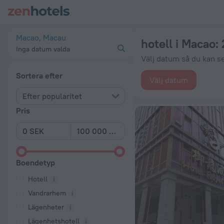
De 20 bästa hotell i Macao 2026 från 425 kr – boka nu på Zen
Macao, Macau
hotell i Macao
:
Inga datum valda
Välj datum så du kan s
Sortera efter
Välj datum
Efter popularitet
Pris
Boendetyp
Hotell
Vandrarhem
Lägenheter
Lägenhetshotell