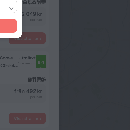
från 2 049 kr
per natt
Visa alla rum
Yinhua Business Hotel (Zhuhai International Convention Center)
Utmärkt
8,4
1 recension
No.2981, North Nanwannan Road, Xiangzhou District, 519000 Zhuhai, China, Zhuhai
från 492 kr
per natt
Visa alla rum