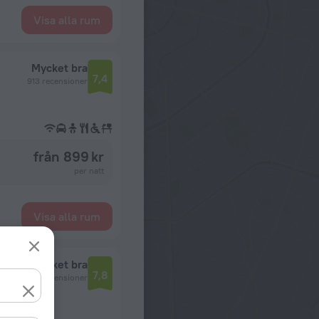
Visa alla rum
Mycket bra
7,4
913 recensioner
från 899 kr
per natt
Visa alla rum
Mycket bra
7,8
107 recensioner