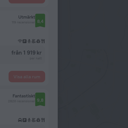
Utmärkt
8,4
119 recensioner
från 1 919 kr
per natt
Visa alla rum
Fantastiskt
9,8
2820 recensioner