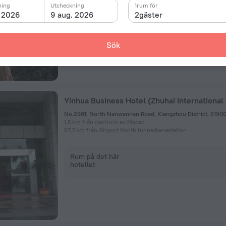
ning
Utcheckning
1rum för
. 2026
9 aug. 2026
2gäster
Rum på det här
hotellet
Sök
1,5 km från centrum av Macao
57,7 km från Airport North tunnelbanestation
Rum på det här
hotellet