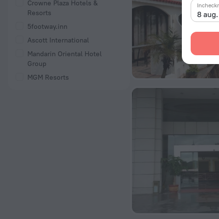
Crowne Plaza Hotels &
Incheck
Resorts
8 aug
5footway.inn
Ascott International
Mandarin Oriental Hotel
Group
MGM Resorts