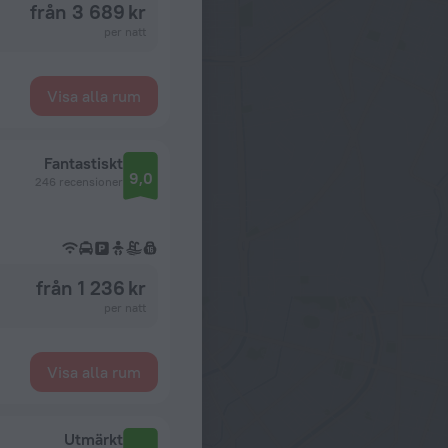
från 3 689 kr
per natt
Visa alla rum
Fantastiskt
9,0
246 recensioner
från 1 236 kr
per natt
Visa alla rum
Utmärkt