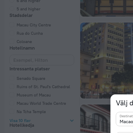
6 and higher
5 and higher
Stadsdelar
Macau City Centre
Rua do Cunha
Coloane
Hotellnamn
Intressanta platser
Senado Square
Ruins of St. Paul's Cathedral
Museum of Macau
Välj 
Macau World Trade Centre
Na Tcha Temple
Destinat
Visa 10 fler
Hotellkedja