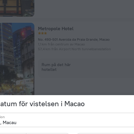
Metropole Hotel
No. 493-501 Avenida da Praia Grande, Macao
1,1 km från centrum av Macao
57,4 km från Airport North tunnelbanestation
Rum på det här
hotellet
datum för vistelsen i Macao
Pousada De Sao Tiago
ion
Macao,Fortaleza de Sao Tiago da Barra, Macao
2,5 km från centrum av Macao
58,8 km från Airport North tunnelbanestation