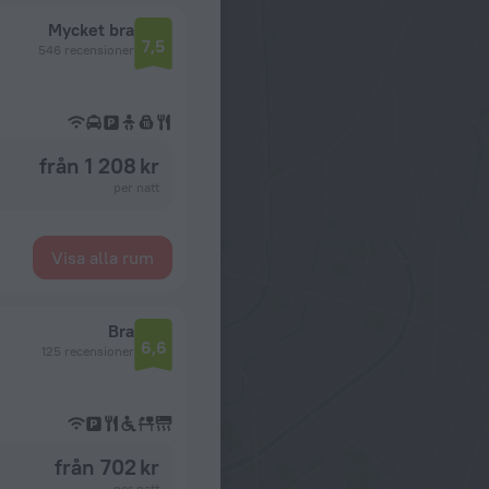
Mycket bra
7,5
546 recensioner
från 1 208 kr
per natt
Visa alla rum
Bra
6,6
125 recensioner
från 702 kr
per natt