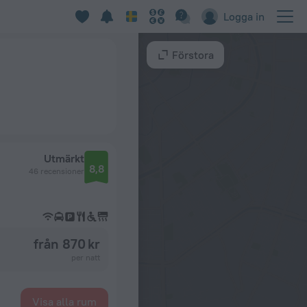
Logga in
Förstora
Utmärkt
8,8
46 recensioner
från 870 kr
per natt
Visa alla rum