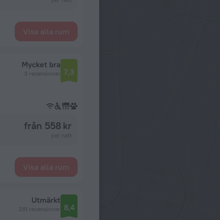
Visa alla rum
Mycket bra
7,3
3 recensioner
från 558 kr
per natt
Visa alla rum
Utmärkt
8,4
281 recensioner