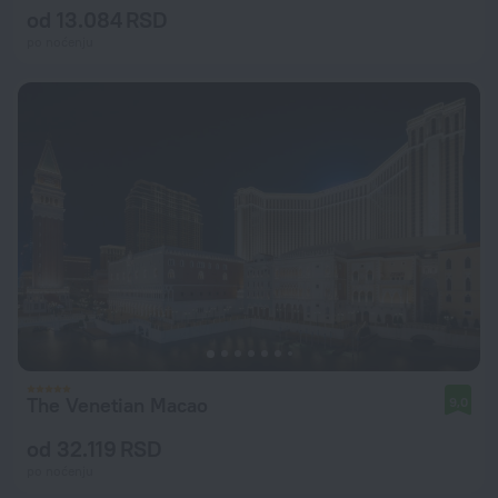
od 13.084 RSD
po noćenju
The Venetian Macao
9,0
od 32.119 RSD
po noćenju