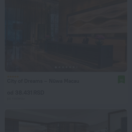
City of Dreams – Nüwa Macau
10
od 38.431 RSD
po noćenju