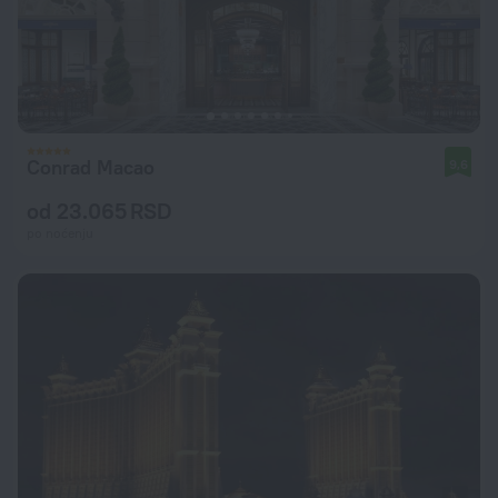
Conrad Macao
9,6
od 23.065 RSD
po noćenju