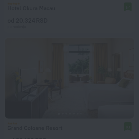
Hotel Okura Macau
9,4
od 20.324 RSD
po noćenju
Grand Coloane Resort
9,1