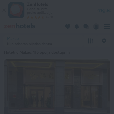
20 najboljih hotela Hoteli u Makao 2026 od 8.032 RSD - Reze
ZenHotels
Cene su niže
Pregled
preko aplikacije!
4260
Makao
Nije odabran nijedan datum
Hoteli u Makao
: 115 opcija dostupnih