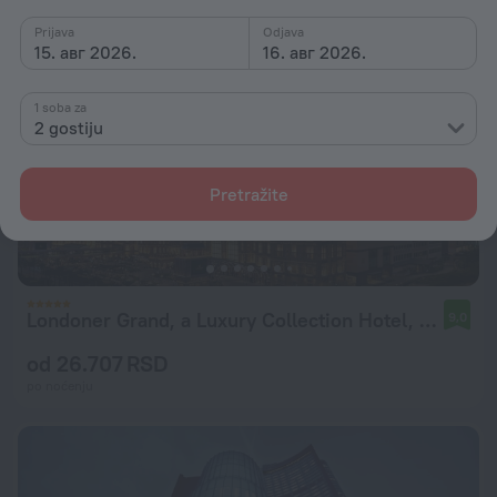
Prijava
Odjava
15. авг 2026.
16. авг 2026.
1 soba za
2 gostiju
Pretražite
Londoner Grand, a Luxury Collection Hotel, Macao
9,0
od 26.707 RSD
po noćenju