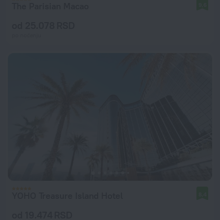
The Parisian Macao
9,6
od 25.078 RSD
po noćenju
YOHO Treasure Island Hotel
8,4
od 19.474 RSD