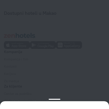
Dostupni hoteli u Makao
Kompanija
Kompanija i tim
Kontakti
Karijera
Za medije
Za klijente
Centar za podršku
Služba za korisničku podršku
Blog o turizmu