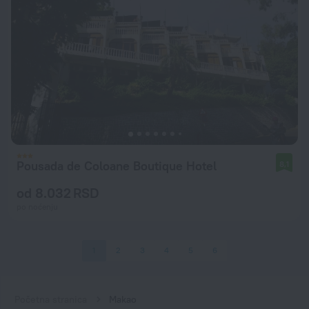
Pousada de Coloane Boutique Hotel
8,1
od 8.032 RSD
po noćenju
1
2
3
4
5
6
Početna stranica
Makao