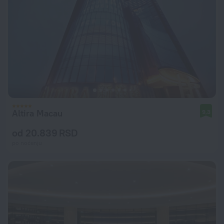
Altira Macau
9,3
od 20.839 RSD
po noćenju