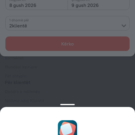
8 gush 2026
9 gush 2026
1 dhomë për
2klientë
Kompania
Kërko
Kompania dhe ekipi
Kontaktet
Mundësi karriere
Për shtypin
Për klientët
Qendra e ndihmës
Ndihma ndaj Klientit
Blog udhëtimi
Cilësimet e cookies
Termat dhe kushtet e rezervimit
Për partnerët