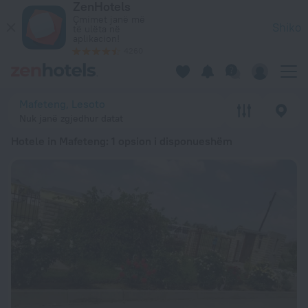
ZenHotels
20 më të mirët Hotele in Mafeteng 2026 nga 5 597 Lekë – Rez
Çmimet janë më
Shiko
të ulëta në
aplikacion!
4260
Mafeteng, Lesoto
Nuk janë zgjedhur datat
Hotele in Mafeteng
: 1 opsion i disponueshëm