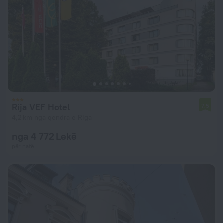
Rija VEF Hotel
7,5
4,2 km nga qendra e Riga
nga 4 772 Lekë
për natë