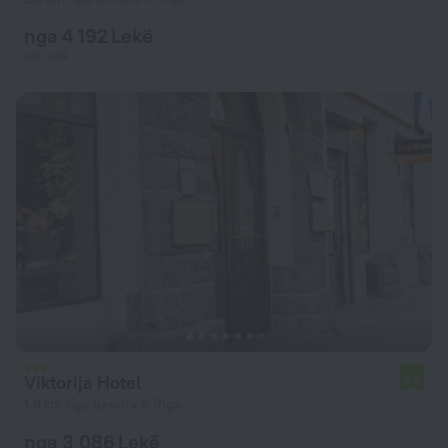
nga 4 192 Lekë
për natë
Viktorija Hotel
7,0
1,8 km nga qendra e Riga
nga 3 086 Lekë