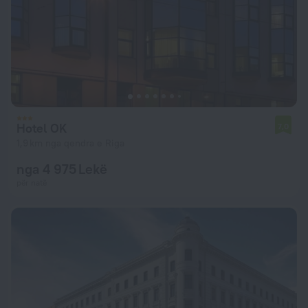
Hotel OK
7,0
1,9 km nga qendra e Riga
nga 4 975 Lekë
për natë