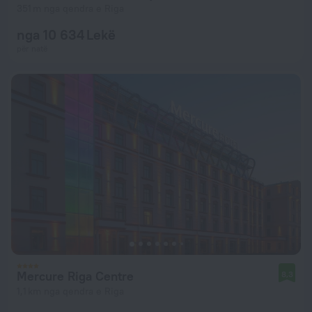
351 m nga qendra e Riga
nga 10 634 Lekë
për natë
Mercure Riga Centre
8,3
1,1 km nga qendra e Riga