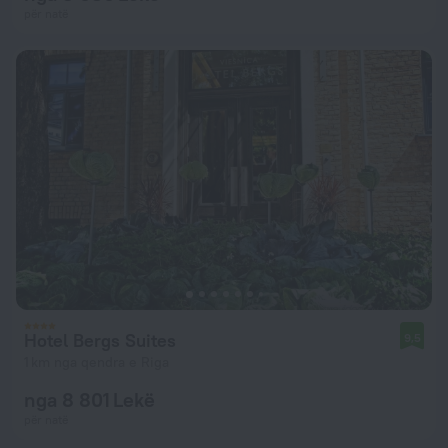
për natë
Hotel Bergs Suites
9,5
1 km nga qendra e Riga
nga 8 801 Lekë
për natë