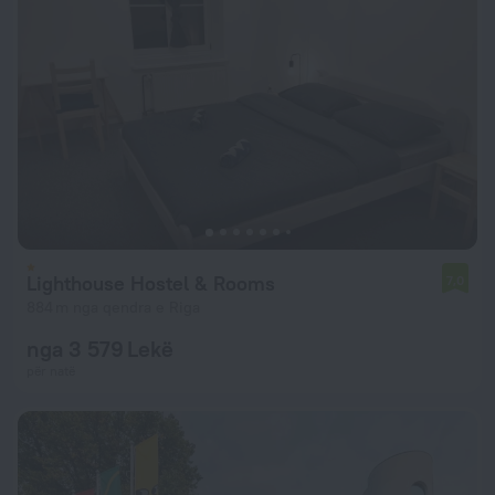
Lighthouse Hostel & Rooms
7,0
884 m nga qendra e Riga
nga 3 579 Lekë
për natë