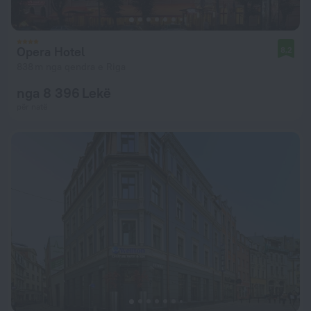
Opera Hotel
8,2
838 m nga qendra e Riga
nga 8 396 Lekë
për natë