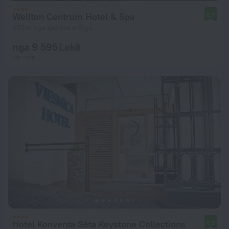
Wellton Centrum Hotel & Spa
8,7
532 m nga qendra e Riga
nga 9 595 Lekë
për natë
Hotel Konventa Sēta Keystone Collections
9,2