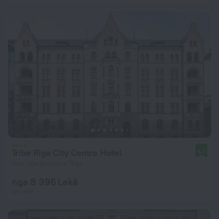
Tribe Riga City Centre Hotel
8,7
1 km nga qendra e Riga
nga 8 396 Lekë
për natë