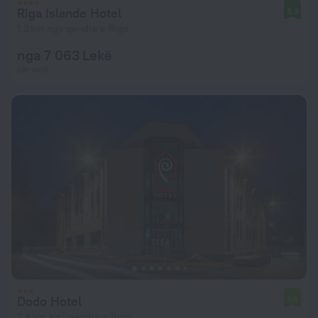
Riga Islande Hotel
8,3
1,3 km nga qendra e Riga
nga 7 063 Lekë
për natë
Dodo Hotel
7,6
2,5 km nga qendra e Riga