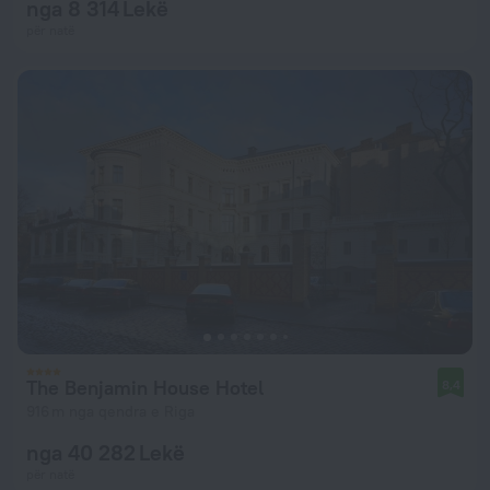
nga 8 314 Lekë
për natë
The Benjamin House Hotel
8,4
916 m nga qendra e Riga
nga 40 282 Lekë
për natë