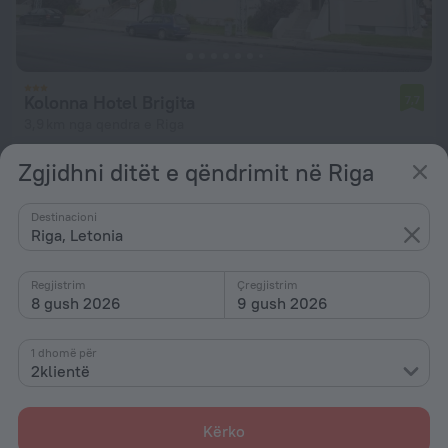
Kolonna Hotel Brigita
7,7
3,9 km nga qendra e Riga
nga 3 826 Lekë
Zgjidhni ditët e qëndrimit në Riga
për natë
Destinacioni
Riga, Letonia
Regjistrim
Çregjistrim
8 gush 2026
9 gush 2026
1 dhomë për
2klientë
Kërko