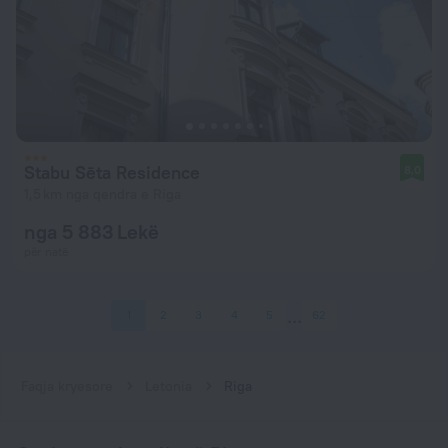
Stabu Sēta Residence
8,0
1,5 km nga qendra e Riga
nga 5 883 Lekë
për natë
1
2
3
4
5
62
Faqja kryesore
Letonia
Riga