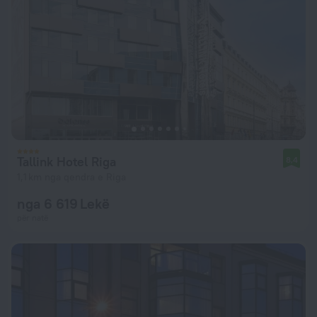
Tallink Hotel Riga
8,4
1,1 km nga qendra e Riga
nga 6 619 Lekë
për natë