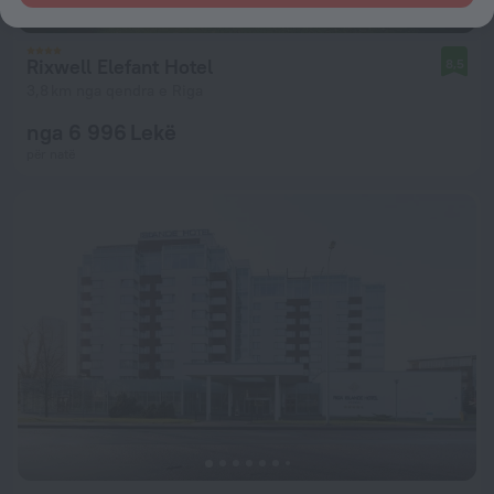
Rixwell Elefant Hotel
8,5
3,8 km nga qendra e Riga
nga 6 996 Lekë
për natë