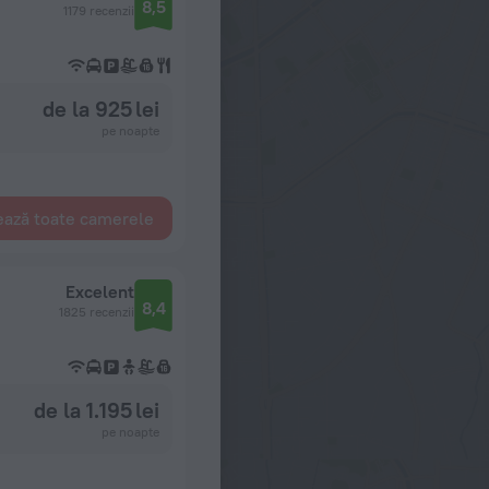
8,5
1179 recenzii
de la 925 lei
pe noapte
ează toate camerele
Excelent
8,4
1825 recenzii
de la 1.195 lei
pe noapte