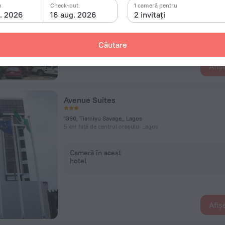
n
Check-out
1 cameră pentru
g. 2026
16 aug. 2026
2 invitați
Cameră în acest
hotel
Căutare
Afiș
Avenue Suites
1390, Tiamiyu Savage,, Lagos
5 km față de centrul orașului Lagos
Cameră în acest
hotel
Afiș