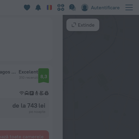
Autentificare
Extinde
Park Inn by Radisson Serviced Apartments, Lagos Victoria Island
Excelent
8,3
310 recenzii
de la 743 lei
pe noapte
ează toate camerele