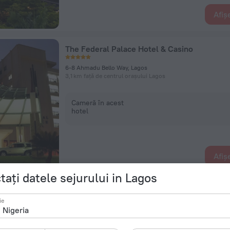
Afiș
The Federal Palace Hotel & Casino
6-8 Ahmadu Bello Way, Lagos
3,1 km față de centrul orașului Lagos
Cameră în acest
hotel
Afiș
tați datele sejurului in Lagos
Victoria Crown Plaza Hotel
ie
292B Ajose Adeogun Street, Lagos
5,6 km față de centrul orașului Lagos