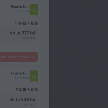
Foarte bun
7,9
67 recenzii
de la 377 lei
pe noapte
ează toate camerele
Foarte bun
7,4
173 recenzii
de la 548 lei
pe noapte