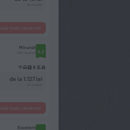
pe noapte
ează toate camerele
Minunat
9,2
440 recenzii
de la 1.127 lei
pe noapte
ează toate camerele
Excelent