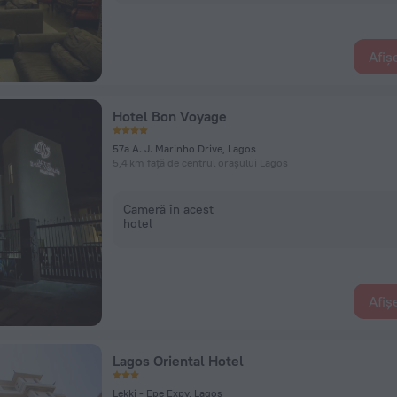
Afiș
Hotel Bon Voyage
57a A. J. Marinho Drive, Lagos
5,4 km față de centrul orașului Lagos
Cameră în acest
hotel
Afiș
Lagos Oriental Hotel
Lekki - Epe Expy, Lagos