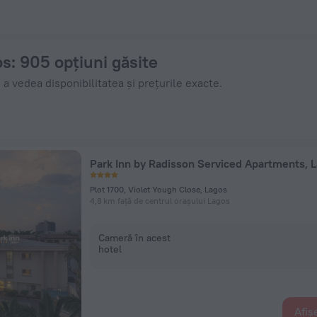
e ZenHotels.com
os
: 905 opțiuni găsite
 a vedea disponibilitatea și prețurile exacte.
Plot 1700, Violet Yough Close, Lagos
4,8 km față de centrul orașului Lagos
Cameră în acest
hotel
Afiș