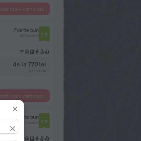
ează toate camerele
Foarte bun
7,9
487 recenzii
de la 770 lei
pe noapte
ează toate camerele
Foarte bun
7,8
217 recenzii