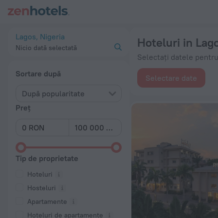
Top 20 Hoteluri in Lagos 2026 de la 49 lei - Rezervați acum p
Lagos, Nigeria
Hoteluri in Lag
Nicio dată selectată
Selectați datele pentru
Sortare după
Selectare date
După popularitate
Preț
Tip de proprietate
Hoteluri
Hosteluri
Apartamente
Hoteluri de apartamente