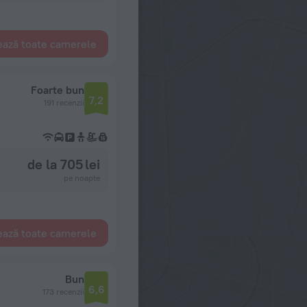
ează toate camerele
Foarte bun
7,2
191 recenzii
de la 705 lei
pe noapte
ează toate camerele
Bun
6,6
173 recenzii