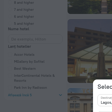
8 and higher
7 and higher
6 and higher
5 and higher
Nume hotel
Lanț hotelier
Accor Hotels
MGallery by Sofitel
Best Western
InterContinental Hotels &
Resorts
Selec
Park Inn by Radisson
Afișează încă 5
Destinaț