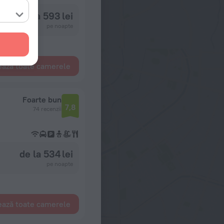
de la 593 lei
pe noapte
ează toate camerele
Foarte bun
7,8
74 recenzii
de la 534 lei
pe noapte
ează toate camerele