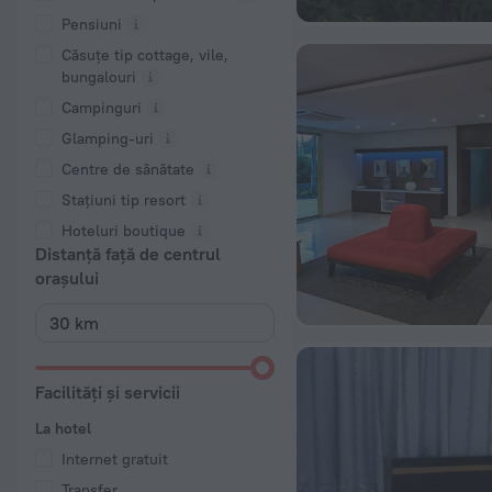
Pensiuni
Căsuțe tip cottage, vile,
bungalouri
Campinguri
Glamping-uri
Centre de sănătate
Stațiuni tip resort
Hoteluri boutique
Distanță față de centrul
orașului
Facilități și servicii
La hotel
Internet gratuit
Transfer