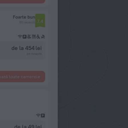
Foarte bun
7,4
61 recenzii
de la 454 lei
pe noapte
ează toate camerele
de la 49 lei