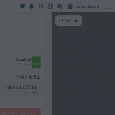
Autentificare
Extinde
Excelent
8,5
611 recenzii
de la 1.072 lei
pe noapte
ează toate camerele