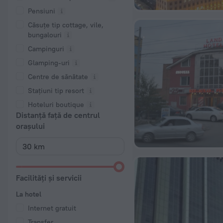
Pensiuni
Căsuțe tip cottage, vile,
bungalouri
Campinguri
Glamping-uri
Centre de sănătate
Stațiuni tip resort
Hoteluri boutique
Distanță față de centrul
orașului
Facilități și servicii
La hotel
Internet gratuit
Transfer