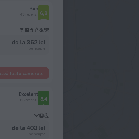
Bun
6,8
43 recenzii
de la 362 lei
pe noapte
ează toate camerele
Excelent
8,4
86 recenzii
de la 403 lei
pe noapte