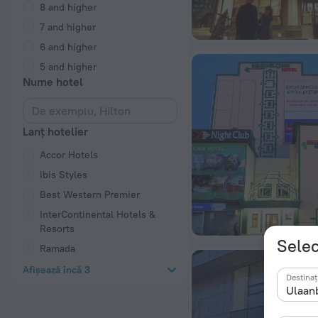
8 and higher
7 and higher
6 and higher
5 and higher
Nume hotel
Lanț hotelier
Accor Hotels
Ibis Styles
Best Western Premier
InterContinental Hotels &
Resorts
Selec
Ramada
Afișează încă 3
Destinaț