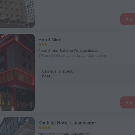
Afiș
Hotel Nine
Amar Street, Building #2, Ulaanbaatar
379 m față de centrul orașului Ulaanbaatar
Cameră în acest
hotel
Afiș
Khubilai Hotel Ulaanbaatar
Naadamchid street, Ulaanbaatar