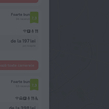
Foarte bun
7,3
34 recenzii
de la 197 lei
pe noapte
ează toate camerele
Foarte bun
7,3
53 recenzii
de la 398 lei