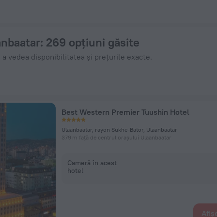
 acum pe ZenHotels.com
anbaatar
: 269 opțiuni găsite
 a vedea disponibilitatea și prețurile exacte.
Best Western Premier Tuushin Hotel
Ulaanbaatar, rayon Sukhe-Bator, Ulaanbaatar
379 m față de centrul orașului Ulaanbaatar
Cameră în acest
hotel
Afiș