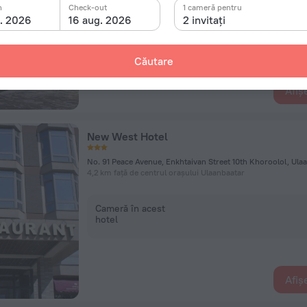
n
Check-out
1 cameră pentru
g. 2026
16 aug. 2026
2 invitați
Cameră în acest
hotel
Căutare
Afiș
New West Hotel
No. 91 Peace Avenue, Enkhtaivan Street 10th Khoroolol, Ula
4,2 km față de centrul orașului Ulaanbaatar
Cameră în acest
hotel
Afiș