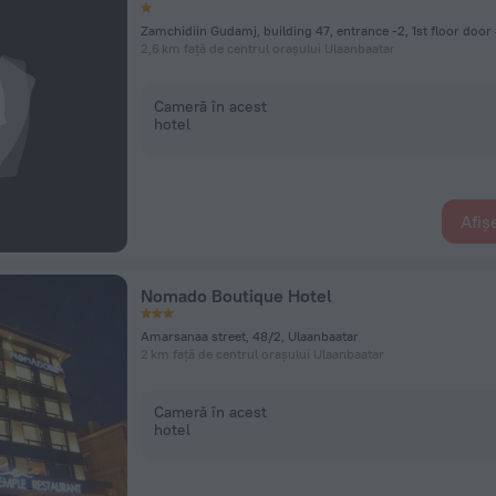
Zamchidiin Gudamj, building 47, entrance -2, 1st floor door
2,6 km față de centrul orașului Ulaanbaatar
Cameră în acest
hotel
Afiș
Nomado Boutique Hotel
Amarsanaa street, 48/2, Ulaanbaatar
2 km față de centrul orașului Ulaanbaatar
Cameră în acest
hotel