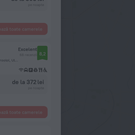
pe noapte
ează toate camerele
Excelent
8,2
68 recenzii
Jalkhanz Khutagt Damdinbazariin gudamj, 52, 4 dugeer khoroolol, Ulaanbaatar
de la 372 lei
pe noapte
ează toate camerele