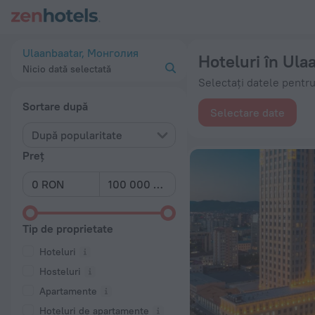
Top 20 Hoteluri în Ulaanbaatar 2026 de la 107 lei - Rezervați
Ulaanbaatar, Монголия
Hoteluri în Ula
Nicio dată selectată
Selectați datele pentru
Sortare după
Selectare date
După popularitate
Preț
Tip de proprietate
Hoteluri
Hosteluri
Apartamente
Hoteluri de apartamente