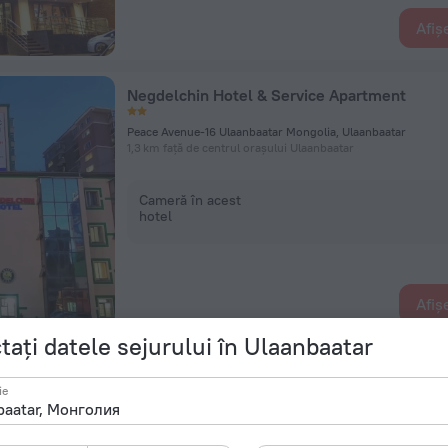
Afiș
Negdelchin Hotel & Service Apartment
Peace Avenue-16 Ulaanbaatar Mongolia, Ulaanbaatar
1,3 km față de centrul orașului Ulaanbaatar
Cameră în acest
hotel
Afiș
tați datele sejurului în Ulaanbaatar
Millennium Plaza Hotel
ie
Tsend Guniy Gudamzh.1, Ulaanbaatar
1,4 km față de centrul orașului Ulaanbaatar