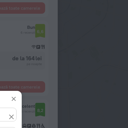
ează toate camerele
Bun
6,6
6 recenzii
de la 164 lei
pe noapte
ează toate camerele
Excelent
8,2
36 recenzii