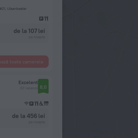
 #21, Ulaanbaatar
de la 107 lei
pe noapte
ează toate camerele
Excelent
8,0
57 recenzii
de la 456 lei
pe noapte