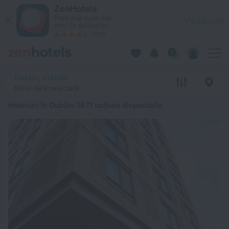
Top 20 Hoteluri în Dublin 2026 de la 757 lei - Rezervați acum
ZenHotels
Prețurile sunt mai
Vizualizați
mici în aplicație!
4260
Dublin, Irlanda
Nicio dată selectată
Hoteluri în Dublin
: 1671 opțiuni disponibile