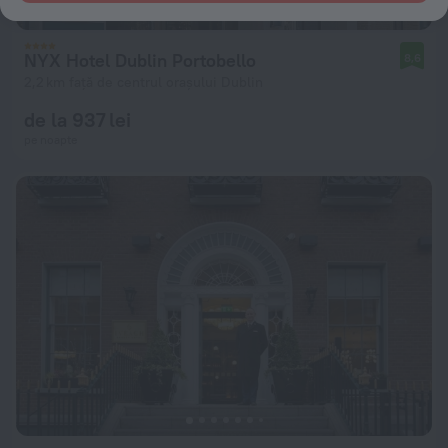
NYX Hotel Dublin Portobello
8,6
2,2 km față de centrul orașului Dublin
de la 937 lei
pe noapte