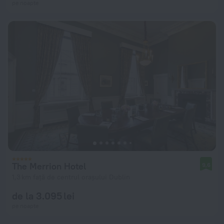
pe noapte
The Merrion Hotel
9,6
1,3 km față de centrul orașului Dublin
de la 3.095 lei
pe noapte