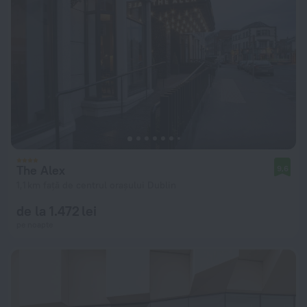
The Alex
9,6
1,1 km față de centrul orașului Dublin
de la 1.472 lei
pe noapte