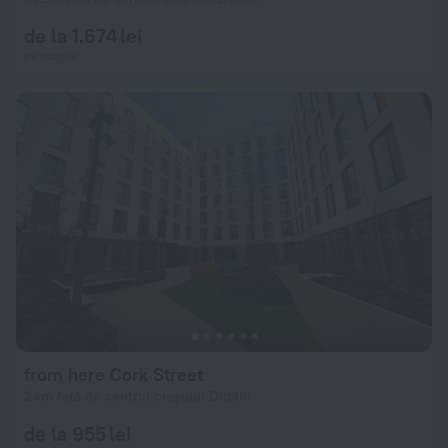
de la 1.674 lei
pe noapte
from here Cork Street
2 km față de centrul orașului Dublin
de la 955 lei