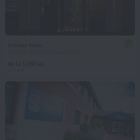
Arthaus Hotel
7,3
1,1 km față de centrul orașului Dublin
de la 1.091 lei
pe noapte