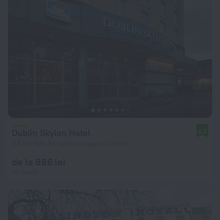
Dublin Skylon Hotel
8,2
2,6 km față de centrul orașului Dublin
de la 866 lei
pe noapte