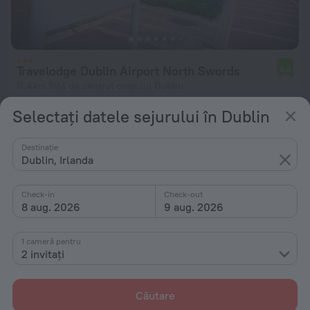
Travelodge Dublin Airport North Swords
6,3
11,4 km față de centrul orașului Dublin
de la 806 lei
Selectați datele sejurului în Dublin
pe noapte
Destinație
Dublin, Irlanda
Check-in
Check-out
8 aug. 2026
9 aug. 2026
1 cameră pentru
2 invitați
Căutare