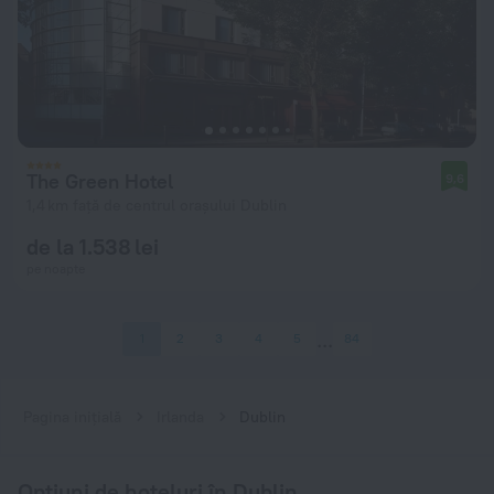
The Green Hotel
9,6
1,4 km față de centrul orașului Dublin
de la 1.538 lei
pe noapte
1
2
3
4
5
84
Pagina inițială
Irlanda
Dublin
Opțiuni de hoteluri în Dublin