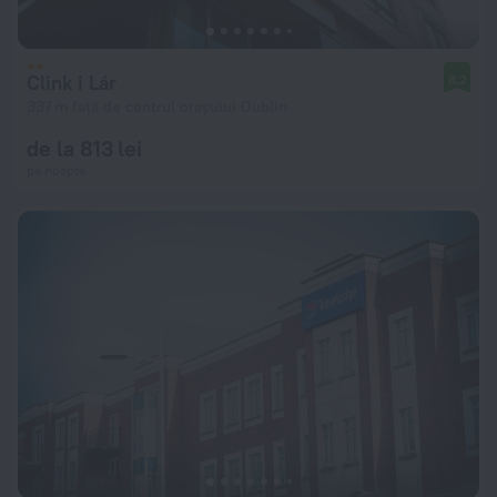
Clink i Lár
8,2
337 m față de centrul orașului Dublin
de la 813 lei
pe noapte