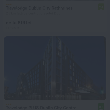
Travelodge Dublin City Rathmines
7,4
2,7 km față de centrul orașului Dublin
de la 819 lei
pe noapte
Travelodge PLUS Dublin City Centre
8,8