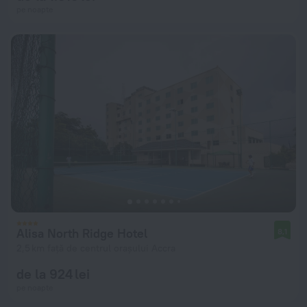
pe noapte
Alisa North Ridge Hotel
8,1
2,5 km față de centrul orașului Accra
de la 924 lei
pe noapte