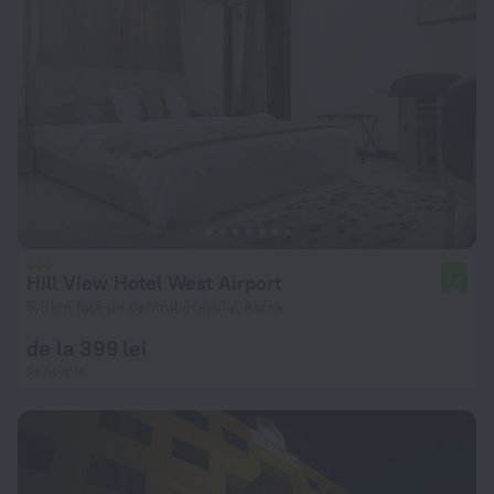
Hill View Hotel West Airport
7,8
6,9 km față de centrul orașului Accra
de la 399 lei
pe noapte