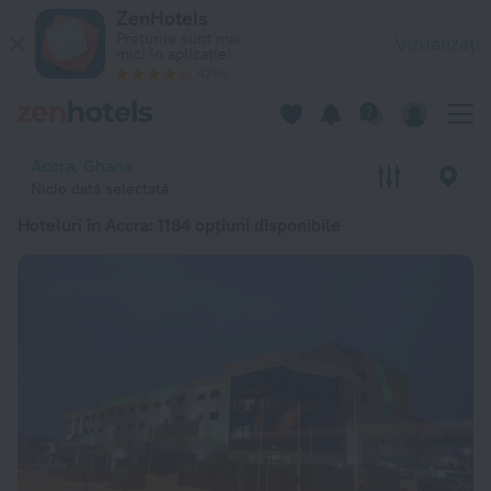
Top 20 Hoteluri în Accra 2026 de la 195 lei - Rezervați acum 
ZenHotels
Prețurile sunt mai
Vizualizați
mici în aplicație!
4260
Accra, Ghana
Nicio dată selectată
Hoteluri în Accra
: 1184 opțiuni disponibile