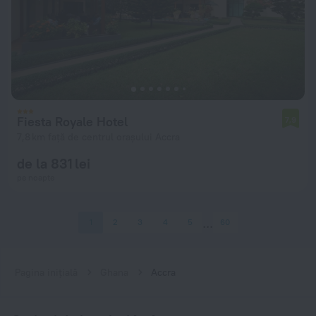
Fiesta Royale Hotel
7,9
7,8 km față de centrul orașului Accra
de la 831 lei
pe noapte
1
2
3
4
5
60
Pagina inițială
Ghana
Accra