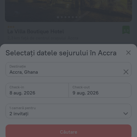
La Villa Boutique Hotel
8,9
2,3 km față de centrul orașului Accra
de la 803 lei
Selectați datele sejurului în Accra
pe noapte
Destinație
Accra, Ghana
Check-in
Check-out
8 aug. 2026
9 aug. 2026
1 cameră pentru
2 invitați
Căutare