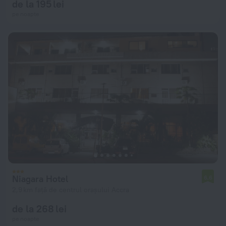
de la 195 lei
pe noapte
Niagara Hotel
6,6
2,9 km față de centrul orașului Accra
de la 268 lei
pe noapte