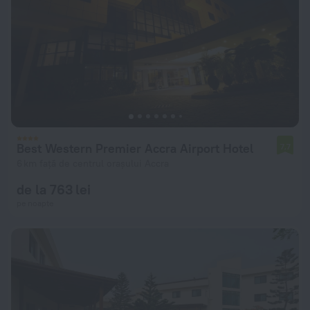
Best Western Premier Accra Airport Hotel
7,7
6 km față de centrul orașului Accra
de la 763 lei
pe noapte