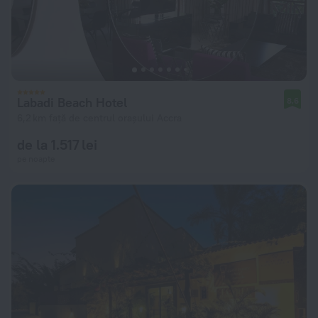
Labadi Beach Hotel
8,6
6,2 km față de centrul orașului Accra
de la 1.517 lei
pe noapte