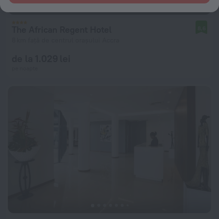
The African Regent Hotel
8,6
8 km față de centrul orașului Accra
de la 1.029 lei
pe noapte