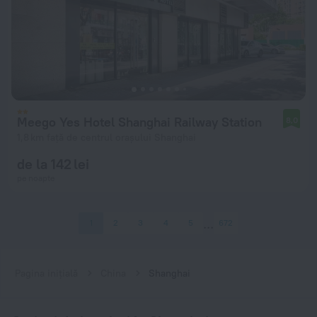
Meego Yes Hotel Shanghai Railway Station
8,0
1,8 km față de centrul orașului Shanghai
de la 142 lei
pe noapte
1
2
3
4
5
672
Pagina inițială
China
Shanghai