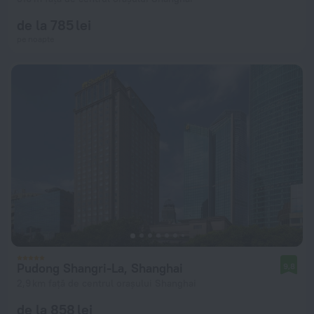
de la 785 lei
pe noapte
Pudong Shangri-La, Shanghai
9,8
2,9 km față de centrul orașului Shanghai
de la 858 lei