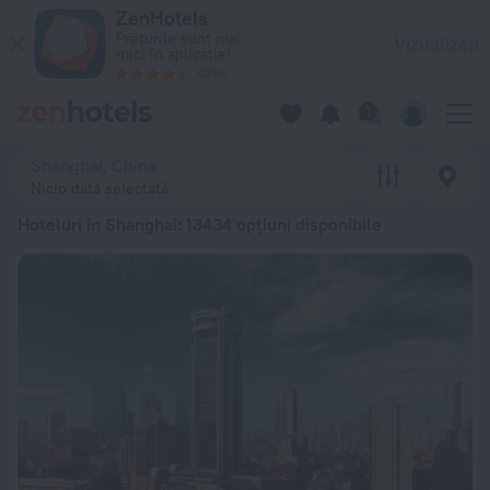
Top 20 Hoteluri în Shanghai 2026 de la 142 lei - Rezervați ac
ZenHotels
Prețurile sunt mai
Vizualizați
mici în aplicație!
4260
Shanghai, China
Nicio dată selectată
Hoteluri în Shanghai
: 13434 opțiuni disponibile