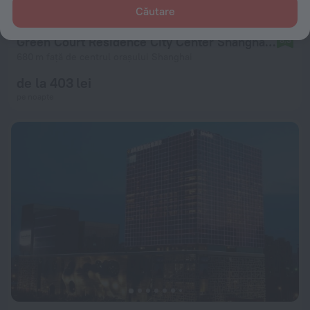
Căutare
Green Court Residence City Center Shanghai Aparthotel
8,3
680 m față de centrul orașului Shanghai
de la 403 lei
pe noapte