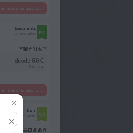
ar todos os quartos
Excelente
8,1
36 avaliações
desde 50 €
Por noite
ar todos os quartos
Bom
6,0
2 avaliações