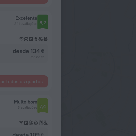
Excelente
8,2
241 avaliações
desde 134 €
Por noite
ar todos os quartos
Muito bom
7,4
3 avaliações
desde 109 €