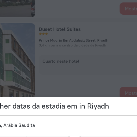
Mostr
Duset Hotel Suites
Prince Muqrin Ibn Abdulaziz Street, Riyadh
3,4 km para o centro da cidade de Riyadh
Quarto neste hotel
Mostr
her datas da estadia em in Riyadh
Sofitel Riyadh Hotel & Convention Centre
6218 Al Urubah Road, Riyadh
5,8 km para o centro da cidade de Riyadh