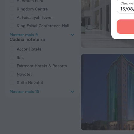
Al Watan Park
Check-i
15/08
Kingdom Centre
Al Faisaliyah Tower
King Faisal Conference Hall
Mostrar mais 9
Cadeia hoteleira
Accor Hotels
Ibis
Fairmont Hotels & Resorts
Novotel
Suite Novotel
Mostrar mais 15