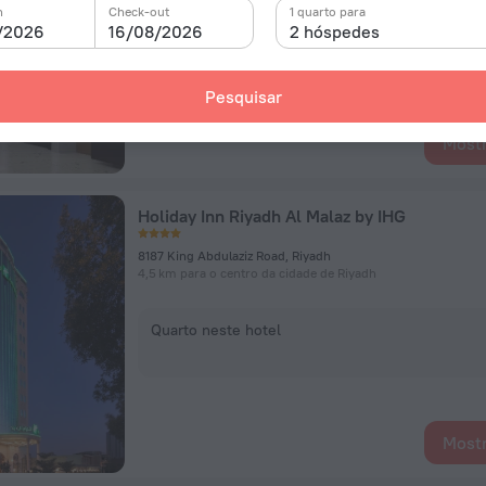
n
Check-out
1 quarto para
Quarto neste hotel
/2026
16/08/2026
2 hóspedes
Pesquisar
Mostr
Holiday Inn Riyadh Al Malaz by IHG
8187 King Abdulaziz Road, Riyadh
4,5 km para o centro da cidade de Riyadh
Quarto neste hotel
Mostr