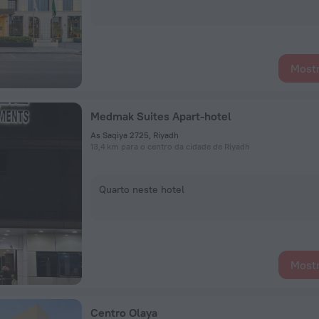
Mostr
Medmak Suites Apart-hotel
As Saqiya 2725, Riyadh
13,4 km para o centro da cidade de Riyadh
Quarto neste hotel
Mostr
Centro Olaya