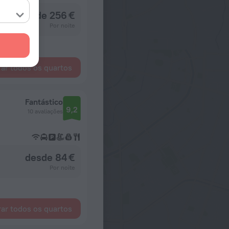
desde 256 €
Por noite
ar todos os quartos
Fantástico
9,2
10 avaliações
desde 84 €
Por noite
ar todos os quartos