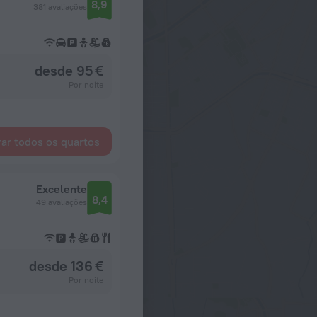
8,9
381 avaliações
desde 95 €
Por noite
ar todos os quartos
Excelente
8,4
49 avaliações
desde 136 €
Por noite