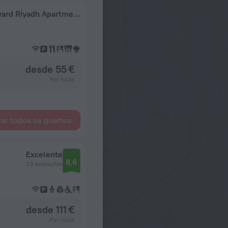
Modern Self Check-in Close to Kafd & Boulevard Riyadh Apartments
desde 55 €
Por noite
ar todos os quartos
Excelente
8,6
23 avaliações
desde 111 €
Por noite