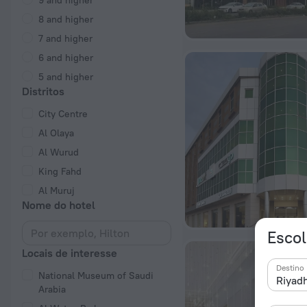
9 and higher
8 and higher
7 and higher
6 and higher
5 and higher
Distritos
City Centre
Al Olaya
Al Wurud
King Fahd
Al Muruj
Nome do hotel
Escol
Locais de interesse
Destino
National Museum of Saudi
Arabia