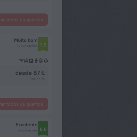
ar todos os quartos
Muito bom
7,8
15 avaliações
desde 87 €
Por noite
ar todos os quartos
Excelente
8,8
5 avaliações