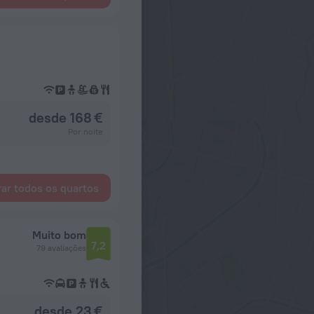
desde 168 €
Por noite
ar todos os quartos
Muito bom
7,2
79 avaliações
desde 23 €