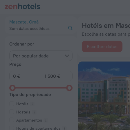
20 Melhores Hotéis em Mascate 2026 desde 23 € - Reserve 
Mascate, Omã
Hotéis em Mas
Sem datas escolhidas
Escolha as datas para p
Ordenar por
Escolher datas
Por popularidade
Preço
Tipo de propriedade
Hotéis
Hostels
Apartamentos
Hotéis de apartamentos