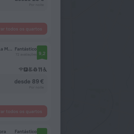
Por noite
ar todos os quartos
Mövenpick Hotel And Hotel Apartments Ghala Muscat
Fantástico
9,2
72 avaliações
desde 89 €
Por noite
ar todos os quartos
bra
Fantástico