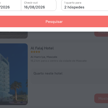
n
Check-out
1 quarto para
/2026
16/08/2026
2 hóspedes
Quarto neste hotel
Pesquisar
Mostr
Al Falaj Hotel
Al Hamriya, Mascate
16,2 km para o centro da cidade de Mascate
Quarto neste hotel
Mostr