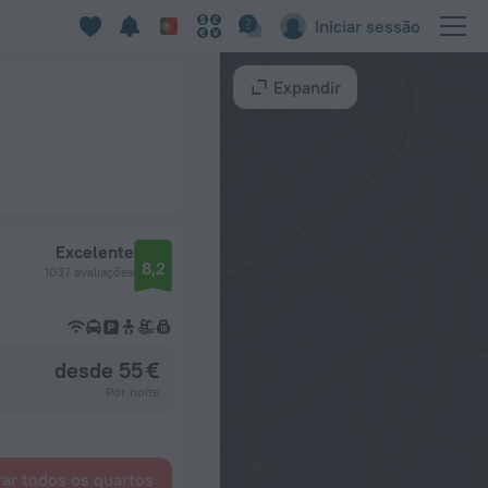
Iniciar sessão
Expandir
Excelente
8,2
1037 avaliações
desde 55 €
Por noite
ar todos os quartos