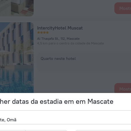
Mostr
IntercityHotel Muscat
Al Thaqafa St., 112, Mascate
4,5 km para o centro da cidade de Mascate
Quarto neste hotel
Mostr
her datas da estadia em em Mascate
Parkside Plaza Hotel - Muscat
Classifica
Sultan Qaboos St, Mascate
2,9 km para o centro da cidade de Mascate