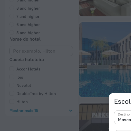
9 and higher
8 and higher
7 and higher
6 and higher
5 and higher
Nome do hotel
Cadeia hoteleira
Accor Hotels
Ibis
Novotel
DoubleTree by Hilton
Escol
Hilton
Mostrar mais 15
Destino