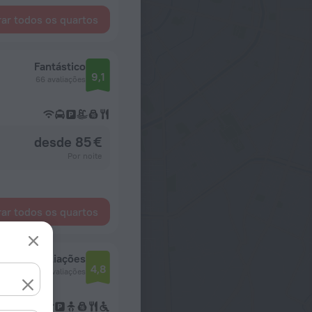
ar todos os quartos
Fantástico
9,1
66 avaliações
desde 85 €
Por noite
ar todos os quartos
ção das avaliações
4,8
5 avaliações