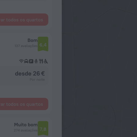
ar todos os quartos
Bom
6,4
137 avaliações
desde 26 €
Por noite
ar todos os quartos
Muito bom
7,8
274 avaliações