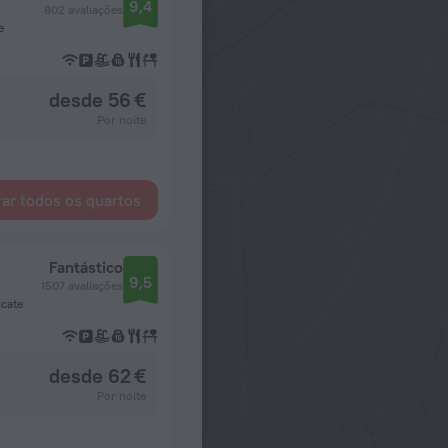
9,4
802 avaliações
e
desde 56 €
Por noite
ar todos os quartos
Fantástico
9,5
1507 avaliações
scate
desde 62 €
Por noite