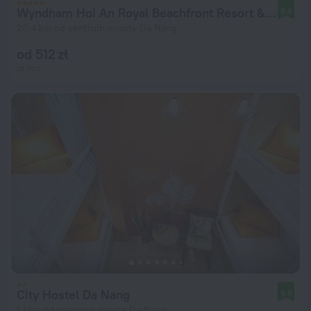
Wyndham Hoi An Royal Beachfront Resort & Villas
8,6
20,4 km od centrum miasta Da Nang
od 512 zł
za noc
City Hostel Da Nang
9,0
1,1 km od centrum miasta Da Nang