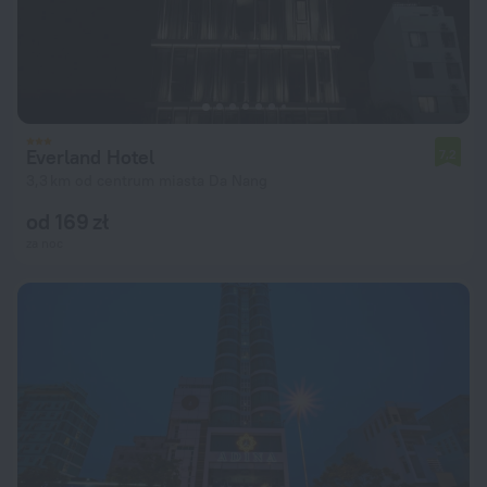
Everland Hotel
7,2
3,3 km od centrum miasta Da Nang
od 169 zł
za noc