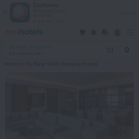
20 najlepszych hotele in Da Nang 2026 od 71 zł – zarezerwuj 
ZenHotels
W aplikacji ceny
Zobacz
są niższe!
4260
Da Nang, Wietnam
Nie wybrano dat
hotele in Da Nang
: 4309 dostępnych opcji