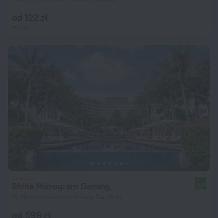
od 122 zł
za noc
Shilla Monogram Danang
9,4
14,3 km od centrum miasta Da Nang
od 599 zł