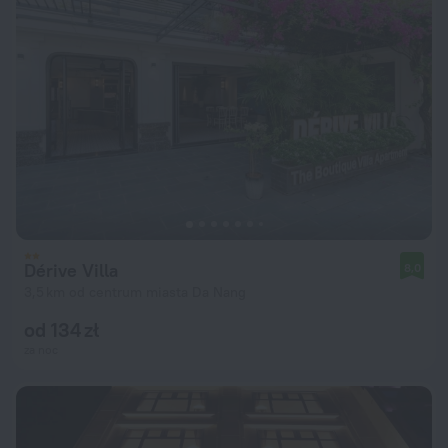
Dérive Villa
8,0
3,5 km od centrum miasta Da Nang
od 134 zł
za noc