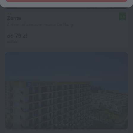
Zenta
8,0
4,4 km od centrum miasta Da Nang
od 79 zł
za noc