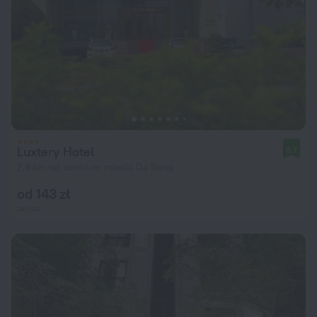
Luxtery Hotel
9,7
2,6 km od centrum miasta Da Nang
od 143 zł
za noc