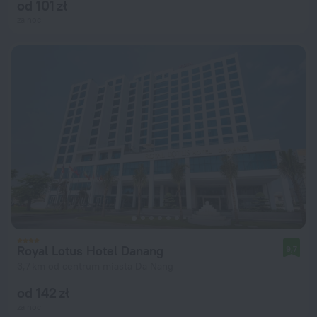
od 101 zł
za noc
Royal Lotus Hotel Danang
9,7
3,7 km od centrum miasta Da Nang
od 142 zł
za noc