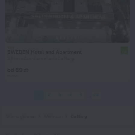
SWEDEN Hotel and Apartment
7,8
3,9 km od centrum miasta Da Nang
od 89 zł
za noc
1
2
3
4
5
216
Strona główna
Wietnam
Da Nang