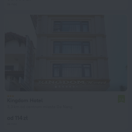
za noc
Kingdom Hotel
7,8
3,3 km od centrum miasta Da Nang
od 114 zł
za noc