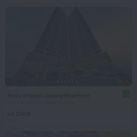
Melia Vinpearl Danang Riverfront
9,0
1,9 km od centrum miasta Da Nang
od 314 zł
za noc