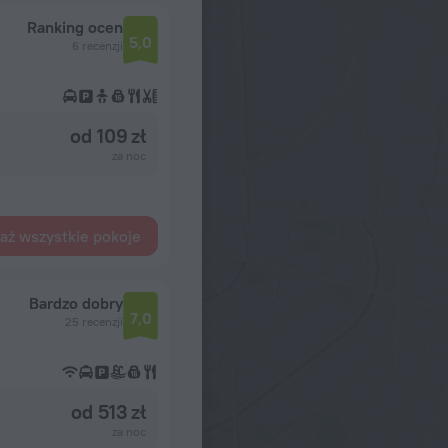
Ranking ocen
5,0
6 recenzji
od 109 zł
za noc
aż wszystkie pokoje
Bardzo dobry
7,0
25 recenzji
od 513 zł
za noc