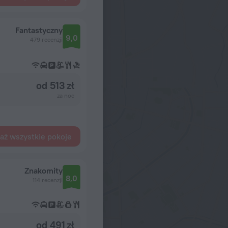
Fantastyczny
9,0
479 recenzji
od 513 zł
za noc
aż wszystkie pokoje
Znakomity
8,0
114 recenzji
od 491 zł