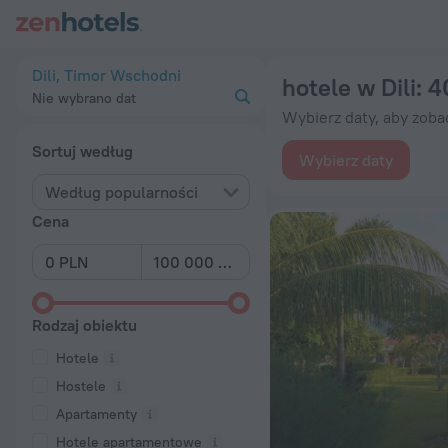
20 najlepszych hotele w Dili 2026 od 109 zł – zarezerwuj tera
Dili, Timor Wschodni
hotele w Dili
: 4
Nie wybrano dat
Wybierz daty, aby zoba
Sortuj według
Wybierz daty
Według popularności
Cena
Rodzaj obiektu
Hotele
Hostele
Apartamenty
Hotele apartamentowe