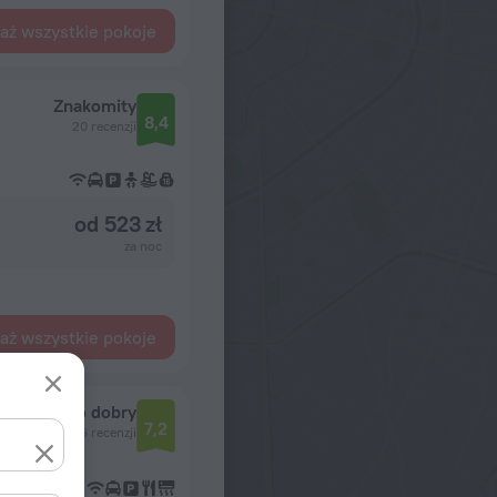
aż wszystkie pokoje
Znakomity
8,4
20 recenzji
od 523 zł
za noc
aż wszystkie pokoje
Bardzo dobry
7,2
56 recenzji