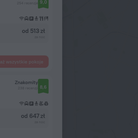
9,0
254 recenzje
od 513 zł
za noc
aż wszystkie pokoje
Znakomity
8,6
238 recenzji
od 647 zł
za noc