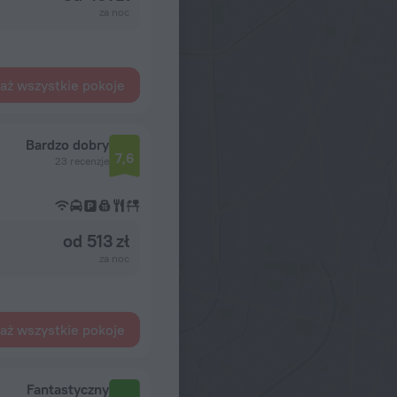
za noc
aż wszystkie pokoje
Bardzo dobry
7,6
23 recenzje
od 513 zł
za noc
aż wszystkie pokoje
Fantastyczny