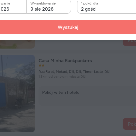
owanie
Wymeldowanie
1 pokój dla
 2026
9 sie 2026
2 gości
Pokój w tym hotelu
Wyszukaj
Pok
Casa Minha Backpackers
Rua Farol, Motael, Dili, Díli, Timor-Leste, Dili
1,1 km od centrum miasta Dili
Pokój w tym hotelu
Pok