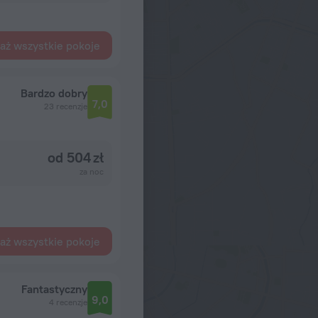
aż wszystkie pokoje
Bardzo dobry
7,0
23 recenzje
od 504 zł
za noc
aż wszystkie pokoje
Fantastyczny
9,0
4 recenzje