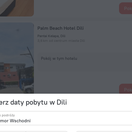
Pok
Palm Beach Hotel Dili
Pantai Kelapa, Dili
3,6 km od centrum miasta Dili
Pokój w tym hotelu
Pok
rz daty pobytu w Dili
Hotel Lecidere
k podróży
Avenida Pres. Nicolao Lobato Bidau Lecidere, Dili
795 m od centrum miasta Dili