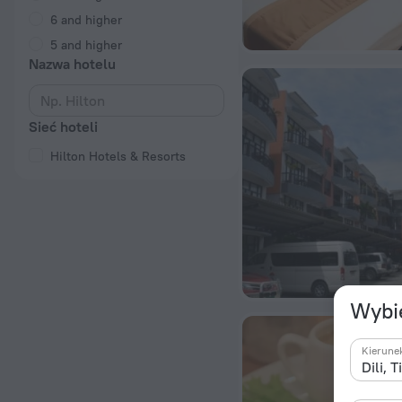
6 and higher
5 and higher
Nazwa hotelu
Sieć hoteli
Hilton Hotels & Resorts
Wybie
Kierune