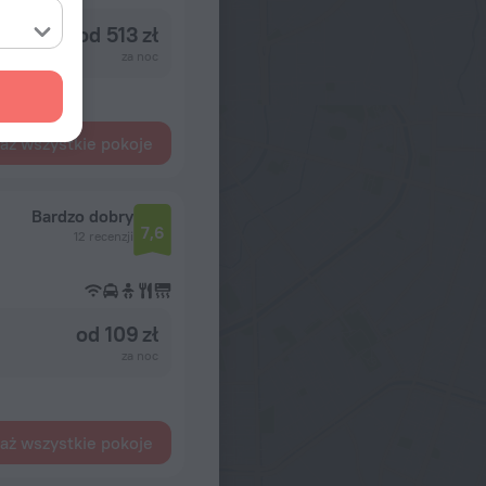
od 513 zł
za noc
aż wszystkie pokoje
Bardzo dobry
7,6
12 recenzji
od 109 zł
za noc
aż wszystkie pokoje