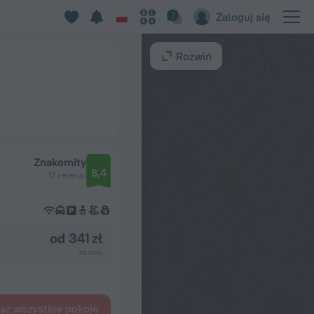
Zaloguj się
Rozwiń
Znakomity
8,4
17 recenzji
od 341 zł
za noc
aż wszystkie pokoje