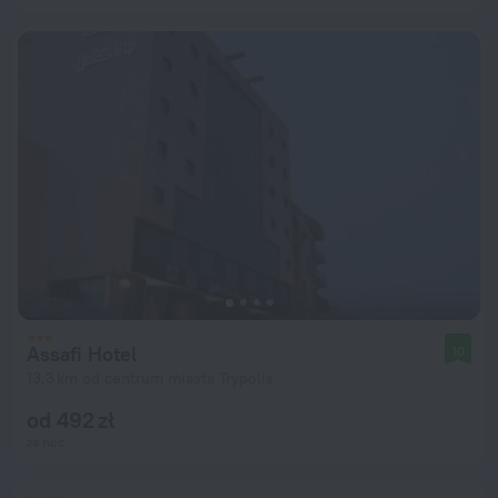
Assafi Hotel
10
13,3 km od centrum miasta Trypolis
od 492 zł
za noc