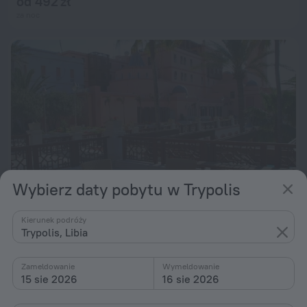
od 492 zł
za noc
Wybierz daty pobytu w Trypolis
Kierunek podróży
Trypolis, Libia
Al Waddan Hotel
8,2
12,7 km od centrum miasta Trypolis
Zameldowanie
Wymeldowanie
od 492 zł
15 sie 2026
16 sie 2026
za noc