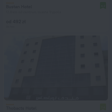
Bustan Hotel
8,2
17,8 km od centrum miasta Trypolis
od 492 zł
za noc
Thobacts Hotel
7,4