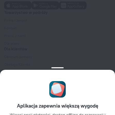
Towarzystwo w podróży
Firma i zespół
Kontakt
Pracuj z nami
Dla prasy
Dla klientów
Centrum pomocy
Obsługa Klienta
Blog podróżniczy
Ustawienia plików cookie
Regulamin rezerwacji
Dla partnerów
Dla właścicieli obiektów
Aplikacja zapewnia większą wygodę
Dla biur podróży
Więcej opcji płatności, dostęp offline do rezerwacji i