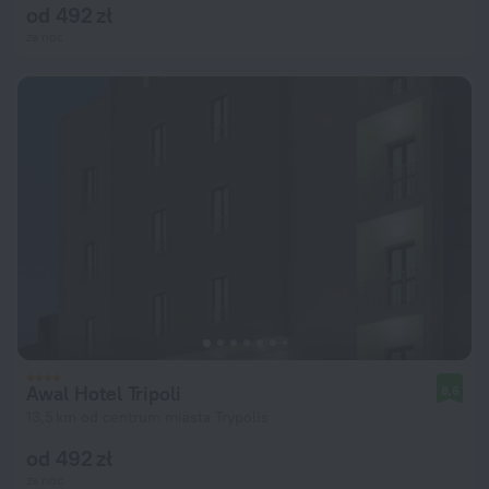
od 492 zł
za noc
Awal Hotel Tripoli
8,6
13,5 km od centrum miasta Trypolis
od 492 zł
za noc