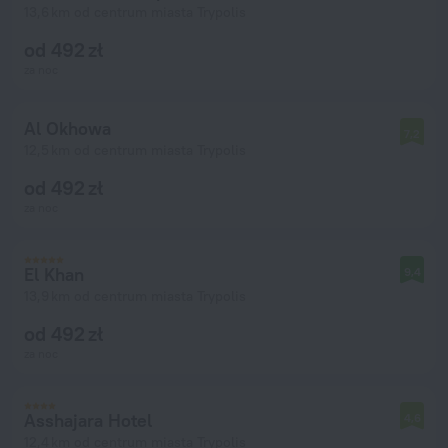
13,6 km od centrum miasta Trypolis
od 492 zł
za noc
Al Okhowa
7,2
12,5 km od centrum miasta Trypolis
od 492 zł
za noc
El Khan
9,4
13,9 km od centrum miasta Trypolis
od 492 zł
za noc
Asshajara Hotel
4,6
12,4 km od centrum miasta Trypolis