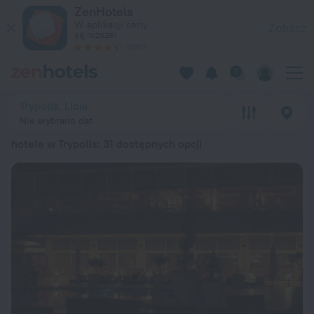
20 najlepszych hotele w Trypolis 2026 od 492 zł – zarezerwuj
ZenHotels
W aplikacji ceny
Zobacz
są niższe!
4260
Trypolis, Libia
Nie wybrano dat
hotele w Trypolis
: 31 dostępnych opcji