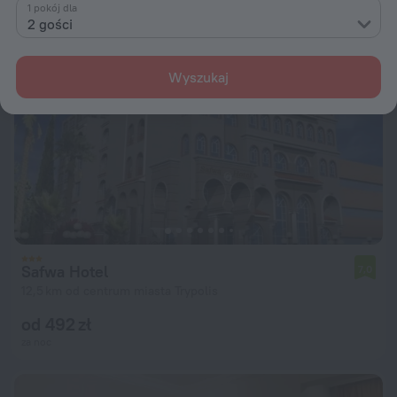
1 pokój dla
2 gości
Wyszukaj
Safwa Hotel
7,0
12,5 km od centrum miasta Trypolis
od 492 zł
za noc