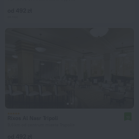
od 492 zł
za noc
Rixos Al Nasr Tripoli
10
9,6 km od centrum miasta Trypolis
od 492 zł