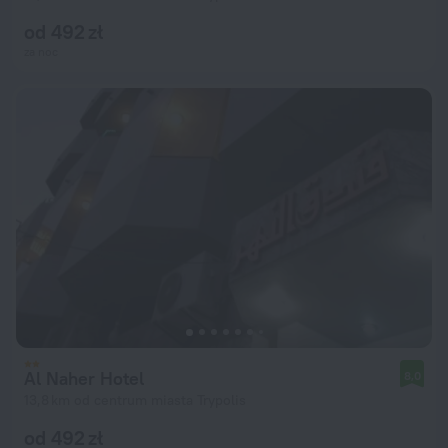
od 492 zł
za noc
Al Naher Hotel
8,0
13,8 km od centrum miasta Trypolis
od 492 zł