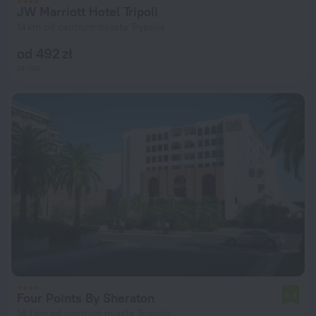
JW Marriott Hotel Tripoli
14 km od centrum miasta Trypolis
od 492 zł
za noc
Four Points By Sheraton
6,8
14,1 km od centrum miasta Trypolis