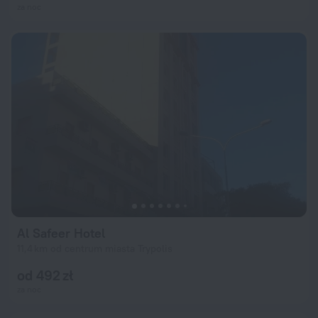
za noc
Al Safeer Hotel
11,4 km od centrum miasta Trypolis
od 492 zł
za noc