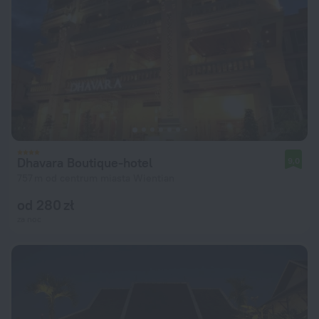
Dhavara Boutique-hotel
9,0
757 m od centrum miasta Wientian
od 280 zł
za noc