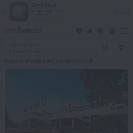
20 najlepszych hotele w Wientian 2026 od 55 zł – zarezerwuj 
ZenHotels
W aplikacji ceny
Zobacz
są niższe!
4260
Wientian, Laos
Nie wybrano dat
hotele w Wientian
: 465 dostępnych opcji