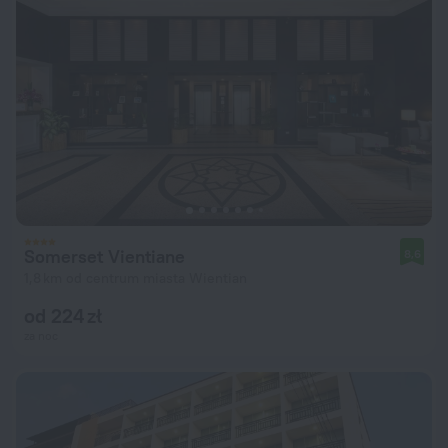
Somerset Vientiane
8,6
1,8 km od centrum miasta Wientian
od 224 zł
za noc