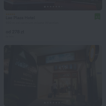
Lao Plaza Hotel
8,0
560 m od centrum miasta Wientian
od 278 zł
za noc