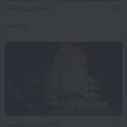
Mali Namphu Hotel
7,2
524 m od centrum miasta Wientian
od 114 zł
za noc
Vientiane Luxury Hotel
7,0