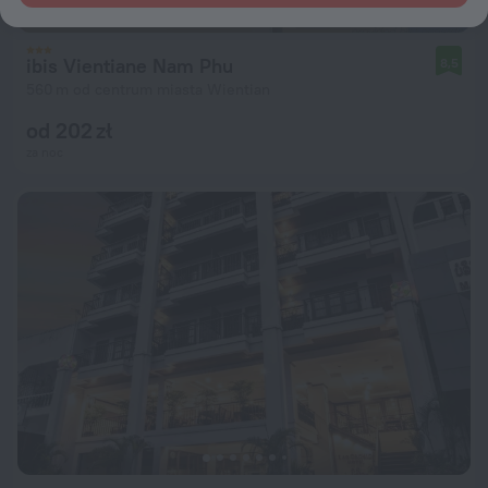
ibis Vientiane Nam Phu
8,5
560 m od centrum miasta Wientian
od 202 zł
za noc