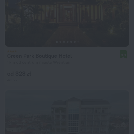
Green Park Boutique Hotel
8,9
1 km od centrum miasta Wientian
od 323 zł
za noc