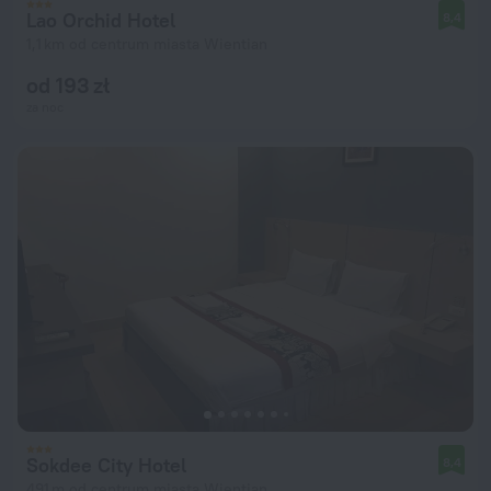
Lao Orchid Hotel
8,4
1,1 km od centrum miasta Wientian
od 193 zł
za noc
Sokdee City Hotel
8,4
491 m od centrum miasta Wientian