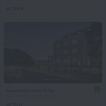
od 129 zł
za noc
Xaysomboun Hotel & Spa
8,3
304 m od centrum miasta Wientian
od 151 zł