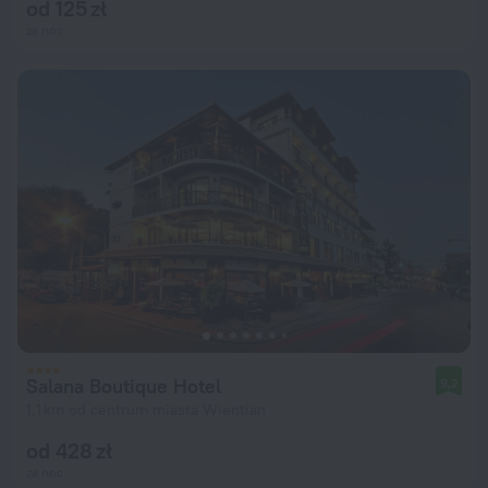
od 125 zł
za noc
Salana Boutique Hotel
9,2
1,1 km od centrum miasta Wientian
od 428 zł
za noc