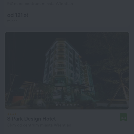
941 m od centrum miasta Wientian
od 121 zł
za noc
S Park Design Hotel
9,3
3 km od centrum miasta Wientian