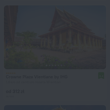
Crowne Plaza Vientiane by IHG
9,4
1,8 km od centrum miasta Wientian
od 312 zł
za noc