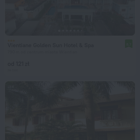
Vientiane Golden Sun Hotel & Spa
8,7
790 m od centrum miasta Wientian
od 121 zł
za noc