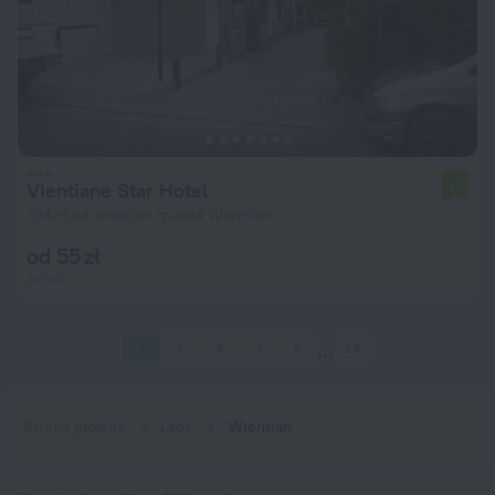
Vientiane Star Hotel
7,7
794 m od centrum miasta Wientian
od 55 zł
za noc
1
2
3
4
5
24
Strona główna
Laos
Wientian