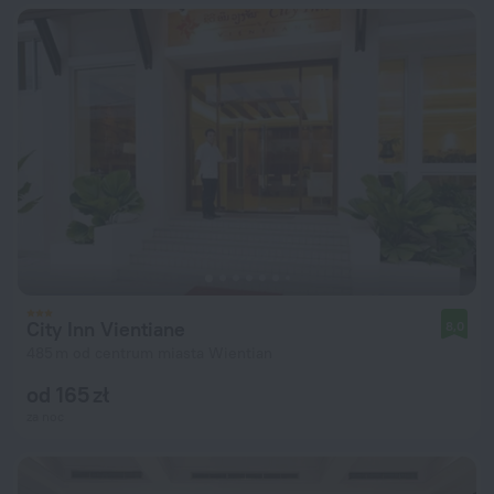
City Inn Vientiane
8,0
485 m od centrum miasta Wientian
od 165 zł
za noc