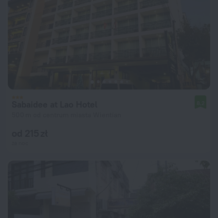
Sabaidee at Lao Hotel
8,2
500 m od centrum miasta Wientian
od 215 zł
za noc